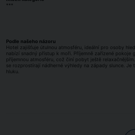
***
Podle našeho názoru
Hotel zajišťuje útulnou atmosféru, ideální pro osoby hle
nabízí snadný přístup k moři. Příjemně zařízené pokoje g
příjemnou atmosféru, což činí pobyt ještě relaxačnějším
se rozprostírají nádherné výhledy na západy slunce. Je to
hluku.