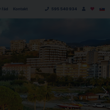
 řád
Kontakt
595 540 934