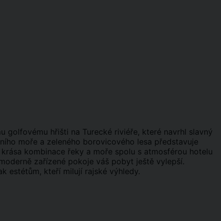
olfovému hřišti na Turecké riviéře, které navrhl slavný
ího moře a zeleného borovicového lesa představuje
ní krása kombinace řeky a moře spolu s atmosférou hotelu
a moderně zařízené pokoje váš pobyt ještě vylepší.
k estétům, kteří milují rajské výhledy.