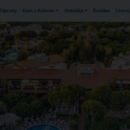
Zájezdy
Kam z Katovic
Nabídka
Exotika
Letový