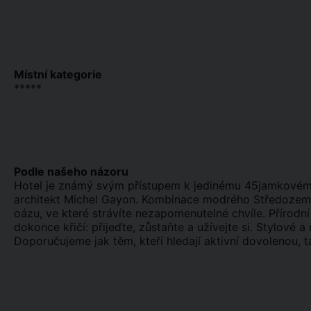
Místní kategorie
*****
Podle našeho názoru
Hotel je známý svým přístupem k jedinému 45jamkovému g
architekt Michel Gayon. Kombinace modrého Středozemn
oázu, ve které strávíte nezapomenutelné chvíle. Přírod
dokonce křičí: přijeďte, zůstaňte a užívejte si. Stylové 
Doporučujeme jak těm, kteří hledají aktivní dovolenou, ta