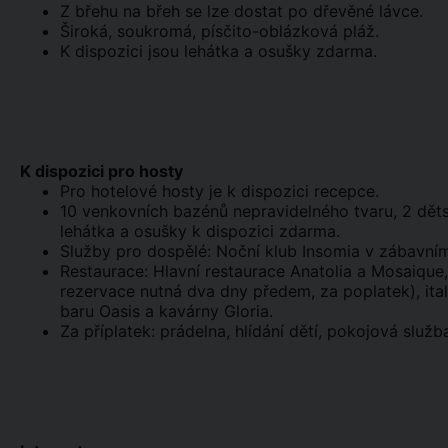
Z břehu na břeh se lze dostat po dřevěné lávce.
Široká, soukromá, písčito-oblázková pláž.
K dispozici jsou lehátka a osušky zdarma.
K dispozici pro hosty
Pro hotelové hosty je k dispozici recepce.
10 venkovních bazénů nepravidelného tvaru, 2 dětsk
lehátka a osušky k dispozici zdarma.
Služby pro dospělé: Noční klub Insomia v zábavním
Restaurace: Hlavní restaurace Anatolia a Mosaique, 
rezervace nutná dva dny předem, za poplatek), ital
baru Oasis a kavárny Gloria.
Za příplatek: prádelna, hlídání dětí, pokojová služb