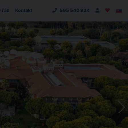
 řád
Kontakt
595 540 934