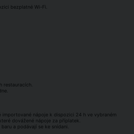
zici bezplatné Wi-Fi.
h restauracích.
dne.
ré importované nápoje k dispozici 24 h ve vybraném
které dovážené nápoje za příplatek.
baru a podávají se ke snídani.