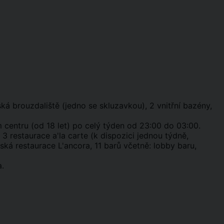
á brouzdaliště (jedno se skluzavkou), 2 vnitřní bazény,
 centru (od 18 let) po celý týden od 23:00 do 03:00.
3 restaurace a'la carte (k dispozici jednou týdně,
ská restaurace L'ancora, 11 barů včetně: lobby baru,
a.