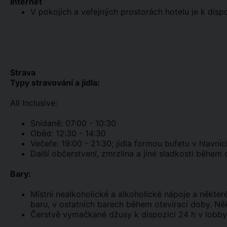
Internet
V pokojích a veřejných prostorách hotelu je k dispo
Strava
Typy stravování a jídla:
All Inclusive:
Snídaně: 07:00 - 10:30
Oběd: 12:30 - 14:30
Večeře: 19:00 - 21:30; jídla formou bufetu v hlavníc
Další občerstvení, zmrzlina a jiné sladkosti během 
Bary:
Místní nealkoholické a alkoholické nápoje a někte
baru, v ostatních barech během otevírací doby. Ně
Čerstvě vymačkané džusy k dispozici 24 h v lobby 