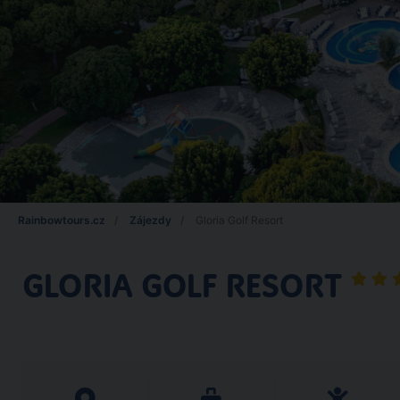
Rainbowtours.cz
Zájezdy
Gloria Golf Resort
GLORIA GOLF RESORT