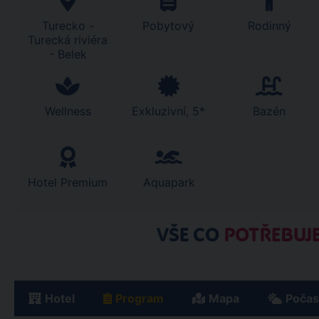
Turecko -
Pobytový
Rodinný
Turecká riviéra
- Belek
Wellness
Exkluzivní, 5*
Bazén
Hotel Premium
Aquapark
VŠE CO
POTŘEBUJE
Hotel
Program
Mapa
Počas