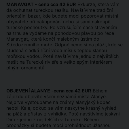
MANAVGAT - cena cca 42 EUR
Exkurze, která vám
dá ochutnat tureckou realitu. Navštívíme tradiční
orientální bazar, kde budete moci pozorovat místní
obyvatele při nakupování nebo si sami nakoupit
turecké pochoutky. Po vzrušujícím čase stráveném
na trhu se vydáme na pohodovou plavbu po řece
Manavgat, která končí malebným ústím do
Středozemního moře. Odpočineme si na pláži, kde se
studená sladká říční voda mísí s teplou slanou
mořskou vodou. Poté navštívíme jednu z největších
mešit na Turecké riviéře s velkolepým interiérem
plným ornamentů.
OBJEVENÍ ALANYE -cena cca 42 EUR
Během
zájezdu objevíte všem neznámá místa Alanye.
Nejprve vystoupáme na známý alanyjský kopec
neboli Kale, odkud se vám naskytne krásný výhled
na pláž a přístav z vyhlídky. Poté navštívíme jeskyni
Dim - jednu z nejdelších v Turecku. Během
procházky si budete moci prohlédnout úžasnou