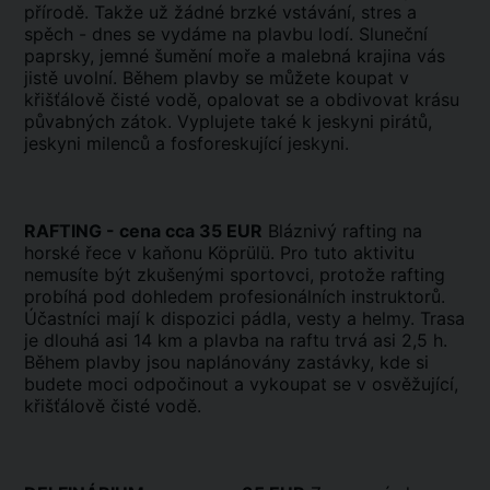
přírodě. Takže už žádné brzké vstávání, stres a
spěch - dnes se vydáme na plavbu lodí. Sluneční
paprsky, jemné šumění moře a malebná krajina vás
jistě uvolní. Během plavby se můžete koupat v
křišťálově čisté vodě, opalovat se a obdivovat krásu
půvabných zátok. Vyplujete také k jeskyni pirátů,
jeskyni milenců a fosforeskující jeskyni.
RAFTING - cena cca 35 EUR
Bláznivý rafting na
horské řece v kaňonu Köprülü. Pro tuto aktivitu
nemusíte být zkušenými sportovci, protože rafting
probíhá pod dohledem profesionálních instruktorů.
Účastníci mají k dispozici pádla, vesty a helmy. Trasa
je dlouhá asi 14 km a plavba na raftu trvá asi 2,5 h.
Během plavby jsou naplánovány zastávky, kde si
budete moci odpočinout a vykoupat se v osvěžující,
křišťálově čisté vodě.