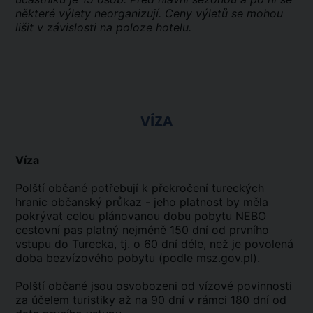
některé výlety neorganizují. Ceny výletů se mohou
lišit v závislosti na poloze hotelu.
VÍZA
Víza
Polští občané potřebují k překročení tureckých
hranic občanský průkaz - jeho platnost by měla
pokrývat celou plánovanou dobu pobytu NEBO
cestovní pas platný nejméně 150 dní od prvního
vstupu do Turecka, tj. o 60 dní déle, než je povolená
doba bezvízového pobytu (podle msz.gov.pl).
Polští občané jsou osvobozeni od vízové povinnosti
za účelem turistiky až na 90 dní v rámci 180 dní od