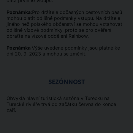
data prvního vstupu.
Poznámka:
Pro držitele dočasných cestovních pasů
mohou platit odlišné podmínky vstupu. Na držitele
jiného než polského občanství se mohou vztahovat
odlišné vízové podmínky, proto se pro ověření
obraťte na vízové oddělení Rainbow.
Poznámka
Výše uvedené podmínky jsou platné ke
dni 20. 9. 2023 a mohou se změnit.
SEZÓNNOST
Obvyklá hlavní turistická sezóna v Turecku na
Turecké riviéře trvá od začátku června do konce
září.