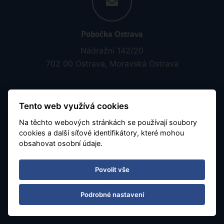
Pobočka Ostrava
Nádražní 142/20
702 00 Ostrava, Moravská Ostrava
Tento web využívá cookies
Na těchto webových stránkách se používají soubory
cookies a další síťové identifikátory, které mohou
obsahovat osobní údaje.
Otevírací doba
Po - Pá 08:30 - 16:30
Povolit vše
Číslo účtu:
7677799901 / 5500
Podrobné nastavení
Obchodujeme s aktuálním kurzem 1zł = 5.65 Kč