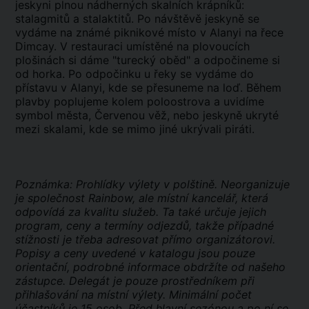
jeskyni plnou nádherných skalních krápníků:
stalagmitů a stalaktitů. Po návštěvě jeskyně se
vydáme na známé piknikové místo v Alanyi na řece
Dimcay. V restauraci umístěné na plovoucích
plošinách si dáme "turecký oběd" a odpočineme si
od horka. Po odpočinku u řeky se vydáme do
přístavu v Alanyi, kde se přesuneme na loď. Během
plavby poplujeme kolem poloostrova a uvidíme
symbol města, Červenou věž, nebo jeskyně ukryté
mezi skalami, kde se mimo jiné ukrývali piráti.
Poznámka: Prohlídky výlety v polštině. Neorganizuje
je společnost Rainbow, ale místní kancelář, která
odpovídá za kvalitu služeb. Ta také určuje jejich
program, ceny a termíny odjezdů, takže případné
stížnosti je třeba adresovat přímo organizátorovi.
Popisy a ceny uvedené v katalogu jsou pouze
orientační, podrobné informace obdržíte od našeho
zástupce. Delegát je pouze prostředníkem při
přihlašování na místní výlety. Minimální počet
účastníků je 15 osob. Před hlavní sezónou a po ní se