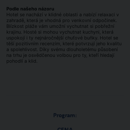
Podle našeho názoru
Hotel se nachází v klidné oblasti a nabízí relaxaci v
zahradě, která je vhodná pro venkovní odpočinek.
Blízkost pláže vám umožní vychutnat si pobřežní
krajinu. Hosté si mohou vychutnat kuchyni, která
uspokojí i ty nejnáročnější chuťové buňky. Hotel se
těší pozitivním recenzím, které potvrzují jeho kvalitu
a spolehlivost. Díky svému dlouholetému působení
na trhu je osvědčenou volbou pro ty, kteří hledají
pohodlí a klid.
Program: