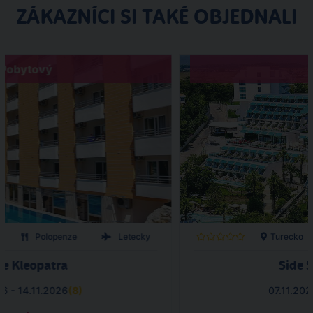
ZÁKAZNÍCI SI TAKÉ OBJEDNALI
Pobytový
Polopenze
Letecky
Turecko
ye Kleopatra
Side 
26 - 14.11.2026
(
8
)
07.11.202