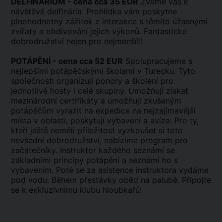
DELFINÁRIUM - cena cca 35 EUR
Zveme vás k
návštěvě delfinária. Prohlídka vám poskytne
plnohodnotný zážitek z interakce s těmito úžasnými
zvířaty a obdivování jejich výkonů. Fantastické
dobrodružství nejen pro nejmenší!!!
POTÁPĚNÍ - cena cca 52 EUR
Spolupracujeme s
nejlepšími potápěčskými školami v Turecku. Tyto
společnosti organizují ponory a školení pro
jednotlivé hosty i celé skupiny. Umožňují získat
mezinárodní certifikáty a umožňují zkušeným
potápěčům vyrazit na expedice na nejzajímavější
místa v oblasti, poskytují vybavení a avíza. Pro ty,
kteří ještě neměli příležitost vyzkoušet si toto
nevšední dobrodružství, nabízíme program pro
začátečníky. Instruktor každého seznámí se
základními principy potápění a seznámí ho s
vybavením. Poté se za asistence instruktora vydáme
pod vodu. Během přestávky oběd na palubě. Připojte
se k exkluzivnímu klubu hloubkařů!