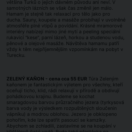
většina Turků o jejich dávném původu ani neví. V
samotných lázních se však čas změnil jen málo.
Hamam je stejně tak relaxací pro tělo jako pro
ducha. Sauny, koupele a masáže probíhají v uvolněné
atmosféře plné vtipů a povídání. Krásné mramorové
interiéry nabízejí mimo jiné mytí a peeling speciální
rukavicí "kese", parní lázeň, horkou a studenou vodu,
pěnové a olejové masáže. Návštěva hamamu patří
vždy k těm nejpříjemnějším vzpomínkám na pobyt v
Turecku.
ZELENÝ KAŇON - cena cca 55 EUR
Túra Zeleným
kaňonem je fantastickým výletem pro všechny, kteří
oceňují ticho, klid, rádi relaxují v přírodě a obdivují
pohádkovou krajinu. Budeme se kochat
smaragdovou barvou průzračného jezera (tyrkysová
barva vody je výsledkem rozpuštěných sloučenin
vápníku) a modrou oblohou. Jezero je obklopeno
pohořím, kde lze spatřit pasoucí se kamzíky.
Abychom se zchladili, zastavíme se na koupání v
křišťálově čisté vodě. Bude také přestávka na