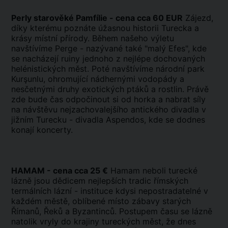
Perly starověké Pamfílie - cena cca 60 EUR
Zájezd,
díky kterému poznáte úžasnou historii Turecka a
krásy místní přírody. Během našeho výletu
navštívíme Perge - nazývané také "malý Efes", kde
se nacházejí ruiny jednoho z nejlépe dochovaných
helénistických měst. Poté navštívíme národní park
Kurşunlu, ohromující nádhernými vodopády a
nesčetnými druhy exotických ptáků a rostlin. Právě
zde bude čas odpočinout si od horka a nabrat síly
na návštěvu nejzachovalejšího antického divadla v
jižním Turecku - divadla Aspendos, kde se dodnes
konají koncerty.
HAMAM - cena cca 25 €
Hamam neboli turecké
lázně jsou dědicem nejlepších tradic římských
termálních lázní - instituce kdysi nepostradatelné v
každém městě, oblíbené místo zábavy starých
Římanů, Řeků a Byzantinců. Postupem času se lázně
natolik vryly do krajiny tureckých měst, že dnes