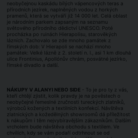
neobyčejnou kaskádu bílých vápencových teras a
přírodních jezírek, naplněných vodou z horkých
pramenů, která se vytváří již 14 000 let. Celá oblast
je národním parkem zapsaným na seznamu
světového přírodního dědictví UNESCO. Poté
procházka po ruinách Hierapolisu, starověkých
lázních. Zachovalo se zde mnoho památek z
římských dob: V Hierapoli se nachází mnoho
památek: Velké lázně z 2. století n. l., asi 1 km dlouhá
ulice Frontinius, Apollónův chrám, posvátné jezírko,
římské divadlo a další.
NÁKUPY V ALANYI NEBO SIDE
- To je pro ty z vás,
kteří chtějí zjistit, kolik pravdy je na pověstech o
neobyčejné řemeslné zručnosti tureckých zlatníků,
výrobců kožených a textilních konfekcí. Návštěva
zlatnických a kožedělných showroomů dá příležitost
k nákupům i těm nejvybíravějším zákazníkům. Dalším
vrcholem bude návštěva obchodu s textilem. Ve
chvílích, kdy se vám podaří odtrhnout se od