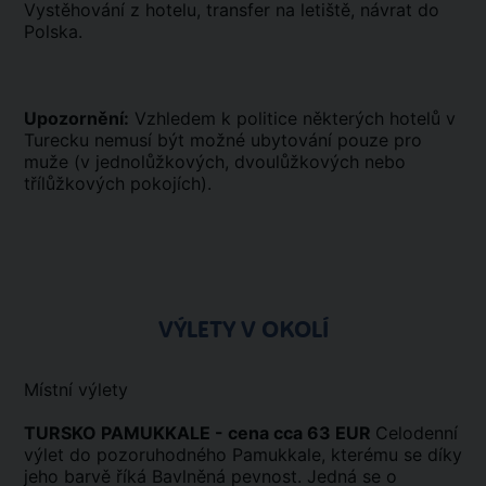
Vystěhování z hotelu, transfer na letiště, návrat do
Polska.
Upozornění:
Vzhledem k politice některých hotelů v
Turecku nemusí být možné ubytování pouze pro
muže (v jednolůžkových, dvoulůžkových nebo
třílůžkových pokojích).
VÝLETY V OKOLÍ
Místní výlety
TURSKO PAMUKKALE - cena cca 63 EUR
Celodenní
výlet do pozoruhodného Pamukkale, kterému se díky
jeho barvě říká Bavlněná pevnost. Jedná se o