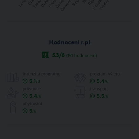
Hodnocení r.pl
5.3
/6
(
151
hodnocení)
intenzita programu
program výletu
5.1
5.4
/6
/6
průvodce
transport
5.4
5.5
/6
/6
ubytování
5
/6