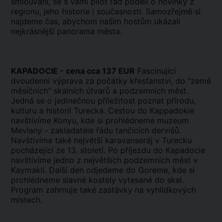
smlouvání, se s vámi pilot rád podělí o novinky z
regionu, jeho historie i současnosti. Samozřejmě si
najdeme čas, abychom našim hostům ukázali
nejkrásnější panorama města.
KAPADOCIE - cena cca 137 EUR
Fascinující
dvoudenní výprava za počátky křesťanství, do "země
měsíčních" skalních útvarů a podzemních měst.
Jedná se o jedinečnou příležitost poznat přírodu,
kulturu a historii Turecka. Cestou do Kappadokie
navštívíme Konyu, kde si prohlédneme muzeum
Mevlany - zakladatele řádu tančících dervišů.
Navštívíme také největší karavanseráj v Turecku
pocházející ze 13. století. Po příjezdu do Kapadocie
navštívíme jedno z největších podzemních měst v
Kaymakli. Další den odjedeme do Goreme, kde si
prohlédneme slavné kostely vytesané do skal.
Program zahrnuje také zastávky na vyhlídkových
místech.