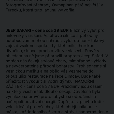
fotografování přehrady Oymapinar, páté největší v
Turecku, která tuto lagunu vytvořila.
JEEP SAFARI - cena cca 39 EUR
Bláznivý výlet pro
milovníky vzrušení. Asfaltové silnice a pohodlný
autobus vám mohou nahradit výlet do hor - takový
zájezd však neuspokojí ty, kteří milují horskou
divočinu, slunce, prach a vítr ve vlasech. Právě s
ohledem na ně jsme připravili program Jeep Safari. V
horách nás čekají stylové chaty, mimořádné výhledy
a nevyčerpatelné přírodní bohatství. Prohlédneme si
vesnickou mešitu a na oběd vás vezmeme do
okouzlující restaurace na řece Dimcay. Bude také
příležitost vykouřit si vodní dýmku. NÁMOŘNÍ
ZÁŽITEK - cena cca 37 EUR Prázdniny jsou časem,
na který všichni tak dlouho čekají. Dovolená byla
vynalezena právě proto, abyste si odpočinuli a
načerpali pozitivní energii. Dopřejte si plavbu lodí -
výlet ideální pro všechny, kteří chtějí uniknout z
města, každodenního života a strávit nádherný den v