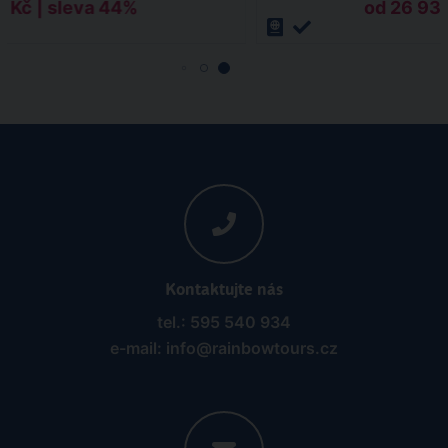
4 Kč | sleva 44%
od 26 938
Kontaktujte nás
tel.: 595 540 934
e-mail: info@rainbowtours.cz