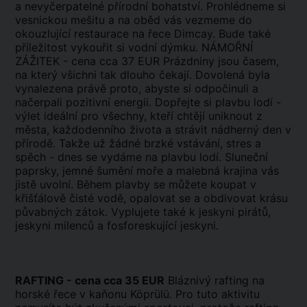
a nevyčerpatelné přírodní bohatství. Prohlédneme si
vesnickou mešitu a na oběd vás vezmeme do
okouzlující restaurace na řece Dimcay. Bude také
příležitost vykouřit si vodní dýmku. NÁMOŘNÍ
ZÁŽITEK - cena cca 37 EUR Prázdniny jsou časem,
na který všichni tak dlouho čekají. Dovolená byla
vynalezena právě proto, abyste si odpočinuli a
načerpali pozitivní energii. Dopřejte si plavbu lodí -
výlet ideální pro všechny, kteří chtějí uniknout z
města, každodenního života a strávit nádherný den v
přírodě. Takže už žádné brzké vstávání, stres a
spěch - dnes se vydáme na plavbu lodí. Sluneční
paprsky, jemné šumění moře a malebná krajina vás
jistě uvolní. Během plavby se můžete koupat v
křišťálově čisté vodě, opalovat se a obdivovat krásu
půvabných zátok. Vyplujete také k jeskyni pirátů,
jeskyni milenců a fosforeskující jeskyni.
RAFTING - cena cca 35 EUR
Bláznivý rafting na
horské řece v kaňonu Köprülü. Pro tuto aktivitu