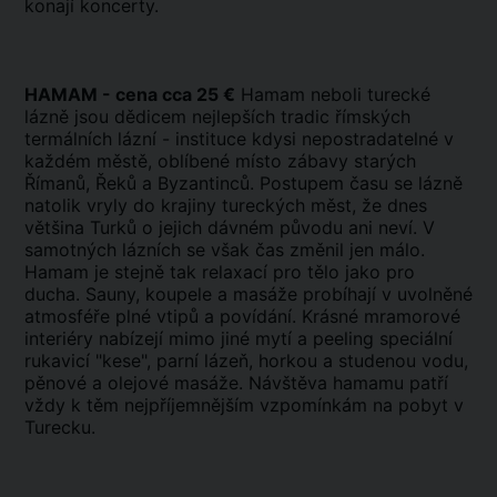
konají koncerty.
HAMAM - cena cca 25 €
Hamam neboli turecké
lázně jsou dědicem nejlepších tradic římských
termálních lázní - instituce kdysi nepostradatelné v
každém městě, oblíbené místo zábavy starých
Římanů, Řeků a Byzantinců. Postupem času se lázně
natolik vryly do krajiny tureckých měst, že dnes
většina Turků o jejich dávném původu ani neví. V
samotných lázních se však čas změnil jen málo.
Hamam je stejně tak relaxací pro tělo jako pro
ducha. Sauny, koupele a masáže probíhají v uvolněné
atmosféře plné vtipů a povídání. Krásné mramorové
interiéry nabízejí mimo jiné mytí a peeling speciální
rukavicí "kese", parní lázeň, horkou a studenou vodu,
pěnové a olejové masáže. Návštěva hamamu patří
vždy k těm nejpříjemnějším vzpomínkám na pobyt v
Turecku.