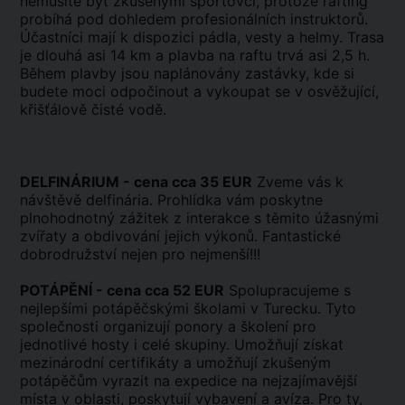
nemusíte být zkušenými sportovci, protože rafting
probíhá pod dohledem profesionálních instruktorů.
Účastníci mají k dispozici pádla, vesty a helmy. Trasa
je dlouhá asi 14 km a plavba na raftu trvá asi 2,5 h.
Během plavby jsou naplánovány zastávky, kde si
budete moci odpočinout a vykoupat se v osvěžující,
křišťálově čisté vodě.
DELFINÁRIUM - cena cca 35 EUR
Zveme vás k
návštěvě delfinária. Prohlídka vám poskytne
plnohodnotný zážitek z interakce s těmito úžasnými
zvířaty a obdivování jejich výkonů. Fantastické
dobrodružství nejen pro nejmenší!!!
POTÁPĚNÍ - cena cca 52 EUR
Spolupracujeme s
nejlepšími potápěčskými školami v Turecku. Tyto
společnosti organizují ponory a školení pro
jednotlivé hosty i celé skupiny. Umožňují získat
mezinárodní certifikáty a umožňují zkušeným
potápěčům vyrazit na expedice na nejzajímavější
místa v oblasti, poskytují vybavení a avíza. Pro ty,