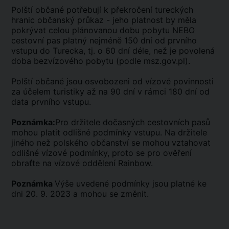
Polští občané potřebují k překročení tureckých
hranic občanský průkaz - jeho platnost by měla
pokrývat celou plánovanou dobu pobytu NEBO
cestovní pas platný nejméně 150 dní od prvního
vstupu do Turecka, tj. o 60 dní déle, než je povolená
doba bezvízového pobytu (podle msz.gov.pl).
Polští občané jsou osvobozeni od vízové povinnosti
za účelem turistiky až na 90 dní v rámci 180 dní od
data prvního vstupu.
Poznámka:
Pro držitele dočasných cestovních pasů
mohou platit odlišné podmínky vstupu. Na držitele
jiného než polského občanství se mohou vztahovat
odlišné vízové podmínky, proto se pro ověření
obraťte na vízové oddělení Rainbow.
Poznámka
Výše uvedené podmínky jsou platné ke
dni 20. 9. 2023 a mohou se změnit.