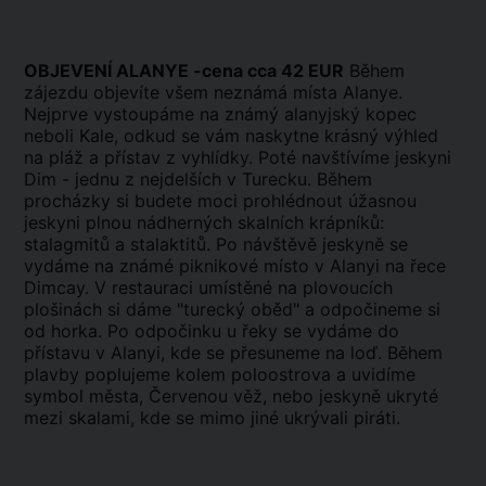
OBJEVENÍ ALANYE -cena cca 42 EUR
Během
zájezdu objevíte všem neznámá místa Alanye.
Nejprve vystoupáme na známý alanyjský kopec
neboli Kale, odkud se vám naskytne krásný výhled
na pláž a přístav z vyhlídky. Poté navštívíme jeskyni
Dim - jednu z nejdelších v Turecku. Během
procházky si budete moci prohlédnout úžasnou
jeskyni plnou nádherných skalních krápníků:
stalagmitů a stalaktitů. Po návštěvě jeskyně se
vydáme na známé piknikové místo v Alanyi na řece
Dimcay. V restauraci umístěné na plovoucích
plošinách si dáme "turecký oběd" a odpočineme si
od horka. Po odpočinku u řeky se vydáme do
přístavu v Alanyi, kde se přesuneme na loď. Během
plavby poplujeme kolem poloostrova a uvidíme
symbol města, Červenou věž, nebo jeskyně ukryté
mezi skalami, kde se mimo jiné ukrývali piráti.