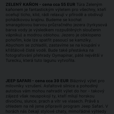
ZELENÝ KAŇON - cena cca 55 EUR
Túra Zeleným
kaňonem je fantastickým výletem pro všechny, kteří
oceňují ticho, klid, rádi relaxují v přírodě a obdivují
pohádkovou krajinu. Budeme se kochat
smaragdovou barvou průzračného jezera (tyrkysová
barva vody je výsledkem rozpuštěných sloučenin
vápníku) a modrou oblohou. Jezero je obklopeno
pohořím, kde lze spatřit pasoucí se kamzíky.
Abychom se zchladili, zastavíme se na koupání v
křišťálově čisté vodě. Bude také přestávka na
fotografování přehrady Oymapinar, páté největší v
Turecku, která tuto lagunu vytvořila.
JEEP SAFARI - cena cca 39 EUR
Bláznivý výlet pro
milovníky vzrušení. Asfaltové silnice a pohodlný
autobus vám mohou nahradit výlet do hor - takový
zájezd však neuspokojí ty, kteří milují horskou
divočinu, slunce, prach a vítr ve vlasech. Právě s
ohledem na ně jsme připravili program Jeep Safari. V
horách nás čekají stylové chaty, mimořádné výhledy