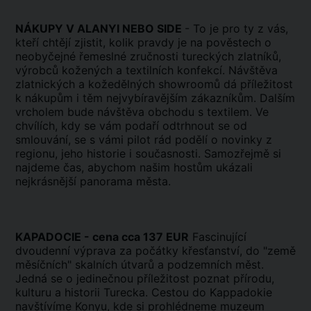
NÁKUPY V ALANYI NEBO SIDE
- To je pro ty z vás,
kteří chtějí zjistit, kolik pravdy je na pověstech o
neobyčejné řemeslné zručnosti tureckých zlatníků,
výrobců kožených a textilních konfekcí. Návštěva
zlatnických a kožedělných showroomů dá příležitost
k nákupům i těm nejvybíravějším zákazníkům. Dalším
vrcholem bude návštěva obchodu s textilem. Ve
chvílích, kdy se vám podaří odtrhnout se od
smlouvání, se s vámi pilot rád podělí o novinky z
regionu, jeho historie i současnosti. Samozřejmě si
najdeme čas, abychom našim hostům ukázali
nejkrásnější panorama města.
KAPADOCIE - cena cca 137 EUR
Fascinující
dvoudenní výprava za počátky křesťanství, do "země
měsíčních" skalních útvarů a podzemních měst.
Jedná se o jedinečnou příležitost poznat přírodu,
kulturu a historii Turecka. Cestou do Kappadokie
navštívíme Konyu, kde si prohlédneme muzeum