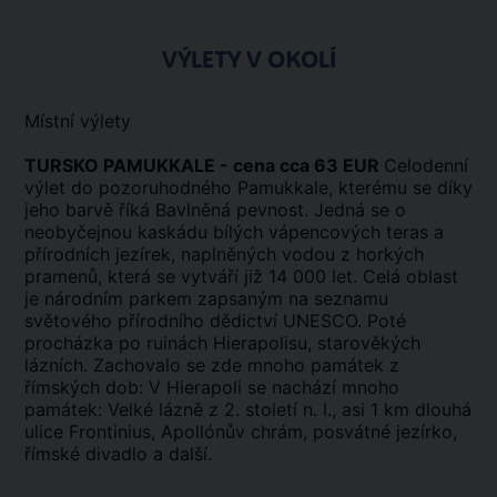
VÝLETY V OKOLÍ
Místní výlety
TURSKO PAMUKKALE - cena cca 63 EUR
Celodenní
výlet do pozoruhodného Pamukkale, kterému se díky
jeho barvě říká Bavlněná pevnost. Jedná se o
neobyčejnou kaskádu bílých vápencových teras a
přírodních jezírek, naplněných vodou z horkých
pramenů, která se vytváří již 14 000 let. Celá oblast
je národním parkem zapsaným na seznamu
světového přírodního dědictví UNESCO. Poté
procházka po ruinách Hierapolisu, starověkých
lázních. Zachovalo se zde mnoho památek z
římských dob: V Hierapoli se nachází mnoho
památek: Velké lázně z 2. století n. l., asi 1 km dlouhá
ulice Frontinius, Apollónův chrám, posvátné jezírko,
římské divadlo a další.