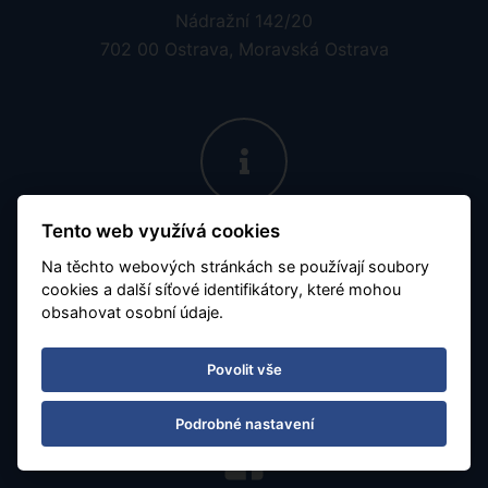
Otevírací doba
Po - Pá 08:30 - 16:30
Číslo účtu:
7677799901 / 5500
Tento web využívá cookies
Na těchto webových stránkách se používají soubory
Obchodujeme s aktuálním kurzem 1zł = 5.65 Kč
cookies a další síťové identifikátory, které mohou
obsahovat osobní údaje.
Povolit vše
Podrobné nastavení