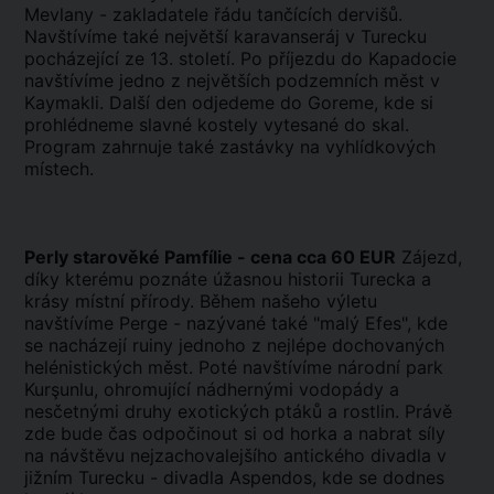
Mevlany - zakladatele řádu tančících dervišů.
Navštívíme také největší karavanseráj v Turecku
pocházející ze 13. století. Po příjezdu do Kapadocie
navštívíme jedno z největších podzemních měst v
Kaymakli. Další den odjedeme do Goreme, kde si
prohlédneme slavné kostely vytesané do skal.
Program zahrnuje také zastávky na vyhlídkových
místech.
Perly starověké Pamfílie - cena cca 60 EUR
Zájezd,
díky kterému poznáte úžasnou historii Turecka a
krásy místní přírody. Během našeho výletu
navštívíme Perge - nazývané také "malý Efes", kde
se nacházejí ruiny jednoho z nejlépe dochovaných
helénistických měst. Poté navštívíme národní park
Kurşunlu, ohromující nádhernými vodopády a
nesčetnými druhy exotických ptáků a rostlin. Právě
zde bude čas odpočinout si od horka a nabrat síly
na návštěvu nejzachovalejšího antického divadla v
jižním Turecku - divadla Aspendos, kde se dodnes