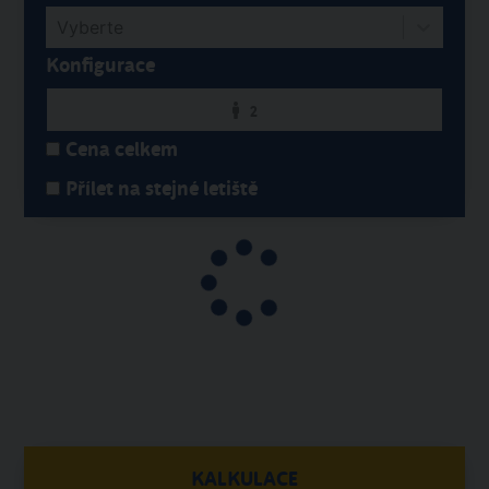
2
Cena celkem
Přílet na stejné letiště
KALKULACE
08. 08. - 16. 08. 2026
8 dní / 7 nocí