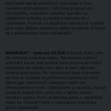
kteří ještě neměli příležitost vyzkoušet si toto
nevšední dobrodružství, nabízíme program pro
začátečníky. Instruktor každého seznámí se
základními principy potápění a seznámí ho s
vybavením. Poté se za asistence instruktora vydáme
pod vodu. Během přestávky oběd na palubě. Připojte
se k exkluzivnímu klubu hloubkařů!
MANAVGAT - cena cca 42 EUR
Exkurze, která vám
dá ochutnat tureckou realitu. Navštívíme tradiční
orientální bazar, kde budete moci pozorovat místní
obyvatele při nakupování nebo si sami nakoupit
turecké pochoutky. Po vzrušujícím čase stráveném
na trhu se vydáme na pohodovou plavbu po řece
Manavgat, která končí malebným ústím do
Středozemního moře. Odpočineme si na pláži, kde se
studená sladká říční voda mísí s teplou slanou
mořskou vodou. Poté navštívíme jednu z největších
mešit na Turecké riviéře s velkolepým interiérem
plným ornamentů.