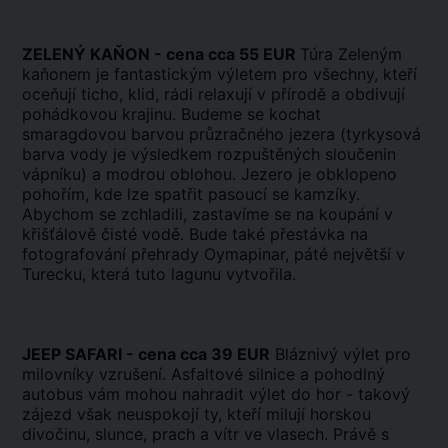
ZELENÝ KAŇON - cena cca 55 EUR
Túra Zeleným
kaňonem je fantastickým výletem pro všechny, kteří
oceňují ticho, klid, rádi relaxují v přírodě a obdivují
pohádkovou krajinu. Budeme se kochat
smaragdovou barvou průzračného jezera (tyrkysová
barva vody je výsledkem rozpuštěných sloučenin
vápníku) a modrou oblohou. Jezero je obklopeno
pohořím, kde lze spatřit pasoucí se kamzíky.
Abychom se zchladili, zastavíme se na koupání v
křišťálově čisté vodě. Bude také přestávka na
fotografování přehrady Oymapinar, páté největší v
Turecku, která tuto lagunu vytvořila.
JEEP SAFARI - cena cca 39 EUR
Bláznivý výlet pro
milovníky vzrušení. Asfaltové silnice a pohodlný
autobus vám mohou nahradit výlet do hor - takový
zájezd však neuspokojí ty, kteří milují horskou
divočinu, slunce, prach a vítr ve vlasech. Právě s