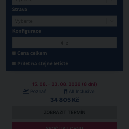
Strava
Vyberte
Konfigurace
2
Cena celkem
Přílet na stejné letiště
15. 08. - 23. 08. 2026 (8 dní)
Poznań
All Inclusive
34 805 Kč
ZOBRAZIT TERMÍN
SPOČÍTAT CENU