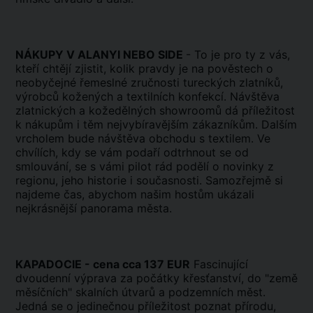
NÁKUPY V ALANYI NEBO SIDE
- To je pro ty z vás,
kteří chtějí zjistit, kolik pravdy je na pověstech o
neobyčejné řemeslné zručnosti tureckých zlatníků,
výrobců kožených a textilních konfekcí. Návštěva
zlatnických a kožedělných showroomů dá příležitost
k nákupům i těm nejvybíravějším zákazníkům. Dalším
vrcholem bude návštěva obchodu s textilem. Ve
chvílích, kdy se vám podaří odtrhnout se od
smlouvání, se s vámi pilot rád podělí o novinky z
regionu, jeho historie i současnosti. Samozřejmě si
najdeme čas, abychom našim hostům ukázali
nejkrásnější panorama města.
KAPADOCIE - cena cca 137 EUR
Fascinující
dvoudenní výprava za počátky křesťanství, do "země
měsíčních" skalních útvarů a podzemních měst.
Jedná se o jedinečnou příležitost poznat přírodu,