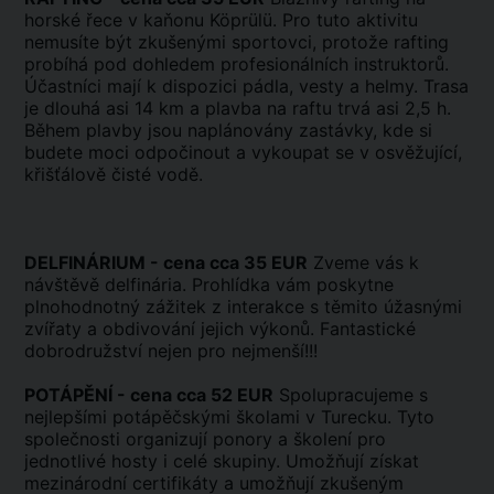
horské řece v kaňonu Köprülü. Pro tuto aktivitu
nemusíte být zkušenými sportovci, protože rafting
probíhá pod dohledem profesionálních instruktorů.
Účastníci mají k dispozici pádla, vesty a helmy. Trasa
je dlouhá asi 14 km a plavba na raftu trvá asi 2,5 h.
Během plavby jsou naplánovány zastávky, kde si
budete moci odpočinout a vykoupat se v osvěžující,
křišťálově čisté vodě.
DELFINÁRIUM - cena cca 35 EUR
Zveme vás k
návštěvě delfinária. Prohlídka vám poskytne
plnohodnotný zážitek z interakce s těmito úžasnými
zvířaty a obdivování jejich výkonů. Fantastické
dobrodružství nejen pro nejmenší!!!
POTÁPĚNÍ - cena cca 52 EUR
Spolupracujeme s
nejlepšími potápěčskými školami v Turecku. Tyto
společnosti organizují ponory a školení pro
jednotlivé hosty i celé skupiny. Umožňují získat
mezinárodní certifikáty a umožňují zkušeným