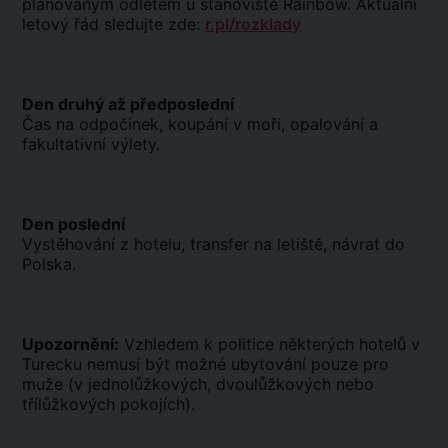
plánovaným odletem u stanoviště Rainbow. Aktuální
letový řád sledujte zde:
r.pl/rozklady
Den druhý až předposlední
Čas na odpočinek, koupání v moři, opalování a
fakultativní výlety.
Den poslední
Vystěhování z hotelu, transfer na letiště, návrat do
Polska.
Upozornění:
Vzhledem k politice některých hotelů v
Turecku nemusí být možné ubytování pouze pro
muže (v jednolůžkových, dvoulůžkových nebo
třílůžkových pokojích).