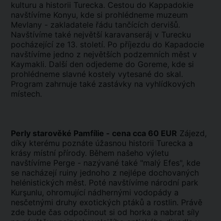
kulturu a historii Turecka. Cestou do Kappadokie
navštívíme Konyu, kde si prohlédneme muzeum
Mevlany - zakladatele řádu tančících dervišů.
Navštívíme také největší karavanseráj v Turecku
pocházející ze 13. století. Po příjezdu do Kapadocie
navštívíme jedno z největších podzemních měst v
Kaymakli. Další den odjedeme do Goreme, kde si
prohlédneme slavné kostely vytesané do skal.
Program zahrnuje také zastávky na vyhlídkových
místech.
Perly starověké Pamfílie - cena cca 60 EUR
Zájezd,
díky kterému poznáte úžasnou historii Turecka a
krásy místní přírody. Během našeho výletu
navštívíme Perge - nazývané také "malý Efes", kde
se nacházejí ruiny jednoho z nejlépe dochovaných
helénistických měst. Poté navštívíme národní park
Kurşunlu, ohromující nádhernými vodopády a
nesčetnými druhy exotických ptáků a rostlin. Právě
zde bude čas odpočinout si od horka a nabrat síly