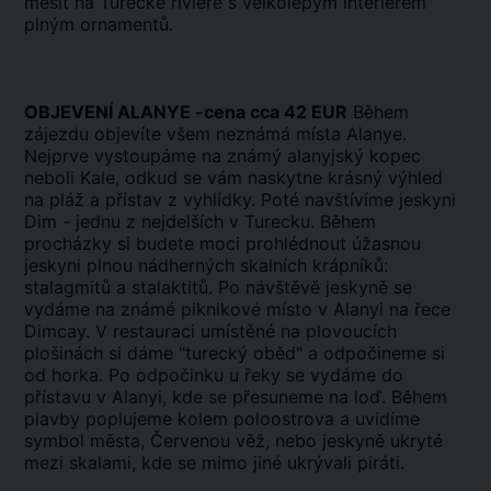
mešit na Turecké riviéře s velkolepým interiérem
plným ornamentů.
OBJEVENÍ ALANYE -cena cca 42 EUR
Během
zájezdu objevíte všem neznámá místa Alanye.
Nejprve vystoupáme na známý alanyjský kopec
neboli Kale, odkud se vám naskytne krásný výhled
na pláž a přístav z vyhlídky. Poté navštívíme jeskyni
Dim - jednu z nejdelších v Turecku. Během
procházky si budete moci prohlédnout úžasnou
jeskyni plnou nádherných skalních krápníků:
stalagmitů a stalaktitů. Po návštěvě jeskyně se
vydáme na známé piknikové místo v Alanyi na řece
Dimcay. V restauraci umístěné na plovoucích
plošinách si dáme "turecký oběd" a odpočineme si
od horka. Po odpočinku u řeky se vydáme do
přístavu v Alanyi, kde se přesuneme na loď. Během
plavby poplujeme kolem poloostrova a uvidíme
symbol města, Červenou věž, nebo jeskyně ukryté
mezi skalami, kde se mimo jiné ukrývali piráti.