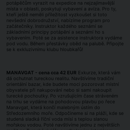
potápěčům vyrazit na expedice na nejzajímavější
místa v oblasti, poskytují vybavení a avíza. Pro ty,
kteří ještě neměli příležitost vyzkoušet si toto
nevšední dobrodružství, nabízíme program pro
začátečníky. Instruktor každého seznámí se
základními principy potápění a seznámí ho s
vybavením. Poté se za asistence instruktora vydáme
pod vodu. Během přestávky oběd na palubě. Připojte
se k exkluzivnímu klubu hloubkařů!
MANAVGAT - cena cca 42 EUR
Exkurze, která vám
dá ochutnat tureckou realitu. Navštívíme tradiční
orientální bazar, kde budete moci pozorovat místní
obyvatele při nakupování nebo si sami nakoupit
turecké pochoutky. Po vzrušujícím čase stráveném
na trhu se vydáme na pohodovou plavbu po řece
Manavgat, která končí malebným ústím do
Středozemního moře. Odpočineme si na pláži, kde se
studená sladká říční voda mísí s teplou slanou
mořskou vodou. Poté navštívíme jednu z největších