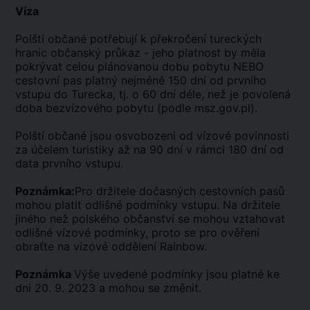
Víza
Polští občané potřebují k překročení tureckých
hranic občanský průkaz - jeho platnost by měla
pokrývat celou plánovanou dobu pobytu NEBO
cestovní pas platný nejméně 150 dní od prvního
vstupu do Turecka, tj. o 60 dní déle, než je povolená
doba bezvízového pobytu (podle msz.gov.pl).
Polští občané jsou osvobozeni od vízové povinnosti
za účelem turistiky až na 90 dní v rámci 180 dní od
data prvního vstupu.
Poznámka:
Pro držitele dočasných cestovních pasů
mohou platit odlišné podmínky vstupu. Na držitele
jiného než polského občanství se mohou vztahovat
odlišné vízové podmínky, proto se pro ověření
obraťte na vízové oddělení Rainbow.
Poznámka
Výše uvedené podmínky jsou platné ke
dni 20. 9. 2023 a mohou se změnit.