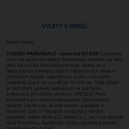
VÝLETY V OKOLÍ
Místní výlety
TURSKO PAMUKKALE - cena cca 63 EUR
Celodenní
výlet do pozoruhodného Pamukkale, kterému se díky
jeho barvě říká Bavlněná pevnost. Jedná se o
neobyčejnou kaskádu bílých vápencových teras a
přírodních jezírek, naplněných vodou z horkých
pramenů, která se vytváří již 14 000 let. Celá oblast
je národním parkem zapsaným na seznamu
světového přírodního dědictví UNESCO. Poté
procházka po ruinách Hierapolisu, starověkých
lázních. Zachovalo se zde mnoho památek z
římských dob: V Hierapoli se nachází mnoho
památek: Velké lázně z 2. století n. l., asi 1 km dlouhá
ulice Frontinius, Apollónův chrám, posvátné jezírko,
římské divadlo a další.