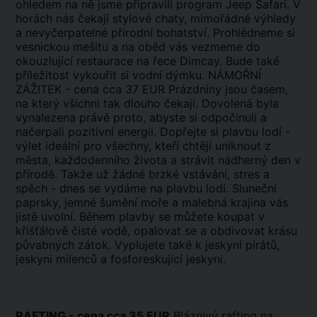
ohledem na ně jsme připravili program Jeep Safari. V
horách nás čekají stylové chaty, mimořádné výhledy
a nevyčerpatelné přírodní bohatství. Prohlédneme si
vesnickou mešitu a na oběd vás vezmeme do
okouzlující restaurace na řece Dimcay. Bude také
příležitost vykouřit si vodní dýmku. NÁMOŘNÍ
ZÁŽITEK - cena cca 37 EUR Prázdniny jsou časem,
na který všichni tak dlouho čekají. Dovolená byla
vynalezena právě proto, abyste si odpočinuli a
načerpali pozitivní energii. Dopřejte si plavbu lodí -
výlet ideální pro všechny, kteří chtějí uniknout z
města, každodenního života a strávit nádherný den v
přírodě. Takže už žádné brzké vstávání, stres a
spěch - dnes se vydáme na plavbu lodí. Sluneční
paprsky, jemné šumění moře a malebná krajina vás
jistě uvolní. Během plavby se můžete koupat v
křišťálově čisté vodě, opalovat se a obdivovat krásu
půvabných zátok. Vyplujete také k jeskyni pirátů,
jeskyni milenců a fosforeskující jeskyni.
RAFTING - cena cca 35 EUR
Bláznivý rafting na