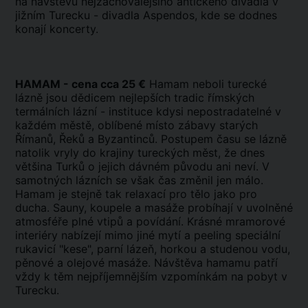
na návštěvu nejzachovalejšího antického divadla v
jižním Turecku - divadla Aspendos, kde se dodnes
konají koncerty.
HAMAM - cena cca 25 €
Hamam neboli turecké
lázně jsou dědicem nejlepších tradic římských
termálních lázní - instituce kdysi nepostradatelné v
každém městě, oblíbené místo zábavy starých
Římanů, Řeků a Byzantinců. Postupem času se lázně
natolik vryly do krajiny tureckých měst, že dnes
většina Turků o jejich dávném původu ani neví. V
samotných lázních se však čas změnil jen málo.
Hamam je stejně tak relaxací pro tělo jako pro
ducha. Sauny, koupele a masáže probíhají v uvolněné
atmosféře plné vtipů a povídání. Krásné mramorové
interiéry nabízejí mimo jiné mytí a peeling speciální
rukavicí "kese", parní lázeň, horkou a studenou vodu,
pěnové a olejové masáže. Návštěva hamamu patří
vždy k těm nejpříjemnějším vzpomínkám na pobyt v
Turecku.