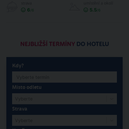
strava
umístění a okolí
6
5.5
/6
/6
NEJBLIŽŠÍ TERMÍNY
DO HOTELU
Kdy?
Místo odletu
Vyberte
Strava
Vyberte