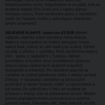
Středozemního moře. Odpočineme si na pláži, kde se
studená sladká říční voda mísí s teplou slanou
mořskou vodou. Poté navštívíme jednu z největších
mešit na Turecké riviéře s velkolepým interiérem
plným ornamentů.
OBJEVENÍ ALANYE -cena cca 42 EUR
Během
zájezdu objevíte všem neznámá místa Alanye.
Nejprve vystoupáme na známý alanyjský kopec
neboli Kale, odkud se vám naskytne krásný výhled
na pláž a přístav z vyhlídky. Poté navštívíme jeskyni
Dim - jednu z nejdelších v Turecku. Během
procházky si budete moci prohlédnout úžasnou
jeskyni plnou nádherných skalních krápníků:
stalagmitů a stalaktitů. Po návštěvě jeskyně se
vydáme na známé piknikové místo v Alanyi na řece
Dimcay. V restauraci umístěné na plovoucích
plošinách si dáme "turecký oběd" a odpočineme si
od horka. Po odpočinku u řeky se vydáme do
přístavu v Alanyi, kde se přesuneme na loď. Během
plavby poplujeme kolem poloostrova a uvidíme
symbol města, Červenou věž, nebo jeskyně ukryté