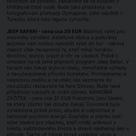
Abychom se zchladili, zastavíme se na koupání v
křišťálově čisté vodě. Bude také přestávka na
fotografování přehrady Oymapinar, páté největší v
Turecku, která tuto lagunu vytvořila.
JEEP SAFARI - cena cca 39 EUR
Bláznivý výlet pro
milovníky vzrušení. Asfaltové silnice a pohodlný
autobus vám mohou nahradit výlet do hor - takový
zájezd však neuspokojí ty, kteří milují horskou
divočinu, slunce, prach a vítr ve vlasech. Právě s
ohledem na ně jsme připravili program Jeep Safari. V
horách nás čekají stylové chaty, mimořádné výhledy
a nevyčerpatelné přírodní bohatství. Prohlédneme si
vesnickou mešitu a na oběd vás vezmeme do
okouzlující restaurace na řece Dimcay. Bude také
příležitost vykouřit si vodní dýmku. NÁMOŘNÍ
ZÁŽITEK - cena cca 37 EUR Prázdniny jsou časem,
na který všichni tak dlouho čekají. Dovolená byla
vynalezena právě proto, abyste si odpočinuli a
načerpali pozitivní energii. Dopřejte si plavbu lodí -
výlet ideální pro všechny, kteří chtějí uniknout z
města, každodenního života a strávit nádherný den v
přírodě. Takže už žádné brzké vstávání, stres a