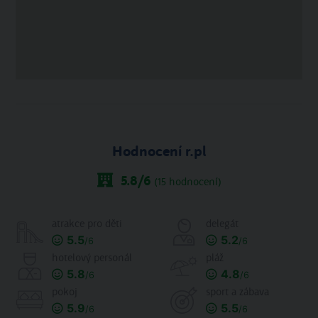
Hodnocení r.pl
5.8
/6
(
15
hodnocení)
atrakce pro děti
delegát
5.5
5.2
/6
/6
hotelový personál
pláž
5.8
4.8
/6
/6
pokoj
sport a zábava
5.9
5.5
/6
/6