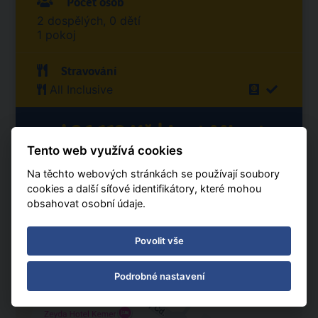
Počet osob
2 dospělých, 0 dětí
1 pokoj
Stravování
All Inclusive
od 36 113 Kč | Last Minute
Tento web využívá cookies
dospělí 2, dítě 0, pokoje 1, Ø cena za osobu
Na těchto webových stránkách se používají soubory
cookies a další síťové identifikátory, které mohou
SPOČÍTAT CENU
obsahovat osobní údaje.
Povolit vše
POSLAT ZNÁMÉMU
Podrobné nastavení