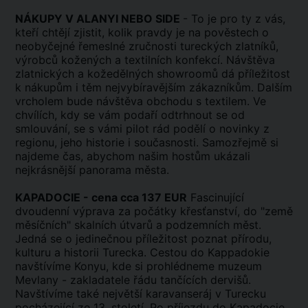
NÁKUPY V ALANYI NEBO SIDE
- To je pro ty z vás,
kteří chtějí zjistit, kolik pravdy je na pověstech o
neobyčejné řemeslné zručnosti tureckých zlatníků,
výrobců kožených a textilních konfekcí. Návštěva
zlatnických a kožedělných showroomů dá příležitost
k nákupům i těm nejvybíravějším zákazníkům. Dalším
vrcholem bude návštěva obchodu s textilem. Ve
chvílích, kdy se vám podaří odtrhnout se od
smlouvání, se s vámi pilot rád podělí o novinky z
regionu, jeho historie i současnosti. Samozřejmě si
najdeme čas, abychom našim hostům ukázali
nejkrásnější panorama města.
KAPADOCIE - cena cca 137 EUR
Fascinující
dvoudenní výprava za počátky křesťanství, do "země
měsíčních" skalních útvarů a podzemních měst.
Jedná se o jedinečnou příležitost poznat přírodu,
kulturu a historii Turecka. Cestou do Kappadokie
navštívíme Konyu, kde si prohlédneme muzeum
Mevlany - zakladatele řádu tančících dervišů.
Navštívíme také největší karavanseráj v Turecku
pocházející ze 13. století. Po příjezdu do Kapadocie