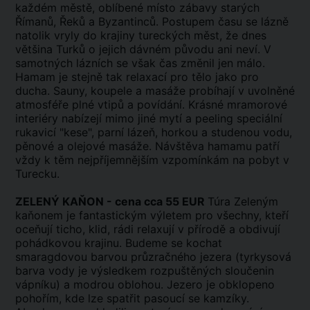
každém městě, oblíbené místo zábavy starých
Římanů, Řeků a Byzantinců. Postupem času se lázně
natolik vryly do krajiny tureckých měst, že dnes
většina Turků o jejich dávném původu ani neví. V
samotných lázních se však čas změnil jen málo.
Hamam je stejně tak relaxací pro tělo jako pro
ducha. Sauny, koupele a masáže probíhají v uvolněné
atmosféře plné vtipů a povídání. Krásné mramorové
interiéry nabízejí mimo jiné mytí a peeling speciální
rukavicí "kese", parní lázeň, horkou a studenou vodu,
pěnové a olejové masáže. Návštěva hamamu patří
vždy k těm nejpříjemnějším vzpomínkám na pobyt v
Turecku.
ZELENÝ KAŇON - cena cca 55 EUR
Túra Zeleným
kaňonem je fantastickým výletem pro všechny, kteří
oceňují ticho, klid, rádi relaxují v přírodě a obdivují
pohádkovou krajinu. Budeme se kochat
smaragdovou barvou průzračného jezera (tyrkysová
barva vody je výsledkem rozpuštěných sloučenin
vápníku) a modrou oblohou. Jezero je obklopeno
pohořím, kde lze spatřit pasoucí se kamzíky.