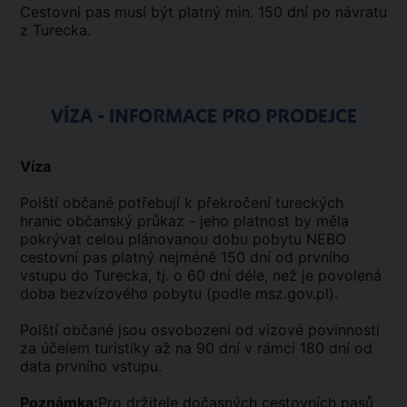
Cestovní pas musí být platný min. 150 dní po návratu
z Turecka.
VÍZA - INFORMACE PRO PRODEJCE
Víza
Polští občané potřebují k překročení tureckých
hranic občanský průkaz - jeho platnost by měla
pokrývat celou plánovanou dobu pobytu NEBO
cestovní pas platný nejméně 150 dní od prvního
vstupu do Turecka, tj. o 60 dní déle, než je povolená
doba bezvízového pobytu (podle msz.gov.pl).
Polští občané jsou osvobozeni od vízové povinnosti
za účelem turistiky až na 90 dní v rámci 180 dní od
data prvního vstupu.
Poznámka:
Pro držitele dočasných cestovních pasů