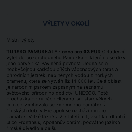
.
VÝLETY V OKOLÍ
Místní výlety
TURSKO PAMUKKALE - cena cca 63 EUR
Celodenní
výlet do pozoruhodného Pamukkale, kterému se díky
jeho barvě říká Bavlněná pevnost. Jedná se o
neobyčejnou kaskádu bílých vápencových teras a
přírodních jezírek, naplněných vodou z horkých
pramenů, která se vytváří již 14 000 let. Celá oblast
je národním parkem zapsaným na seznamu
světového přírodního dědictví UNESCO. Poté
procházka po ruinách Hierapolisu, starověkých
lázních. Zachovalo se zde mnoho památek z
římských dob: V Hierapoli se nachází mnoho
památek: Velké lázně z 2. století n. l., asi 1 km dlouhá
ulice Frontinius, Apollónův chrám, posvátné jezírko,
římské divadlo a další.