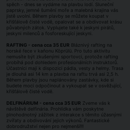
spěch - dnes se vydáme na plavbu lodí. Sluneční
paprsky, jemné šumění moře a malebná krajina vás
jistě uvolní. Během plavby se můžete koupat v
křišťálově čisté vodě, opalovat se a obdivovat krásu
půvabných zátok. Vyplujete také k jeskyni pirátů,
jeskyni milenců a fosforeskující jeskyni.
RAFTING - cena cca 35 EUR
Bláznivý rafting na
horské řece v kaňonu Köprülü. Pro tuto aktivitu
nemusíte být zkušenými sportovci, protože rafting
probíhá pod dohledem profesionálních instruktorů.
Účastníci mají k dispozici pádla, vesty a helmy. Trasa
je dlouhá asi 14 km a plavba na raftu trvá asi 2,5 h.
Během plavby jsou naplánovány zastávky, kde si
budete moci odpočinout a vykoupat se v osvěžující,
křišťálově čisté vodě.
DELFINÁRIUM - cena cca 35 EUR
Zveme vás k
návštěvě delfinária. Prohlídka vám poskytne
plnohodnotný zážitek z interakce s těmito úžasnými
zvířaty a obdivování jejich výkonů. Fantastické
dobrodružství nejen pro nejmenší!!!