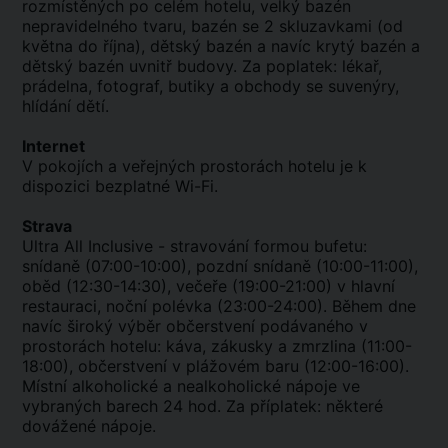
rozmístěných po celém hotelu, velký bazén
nepravidelného tvaru, bazén se 2 skluzavkami (od
května do října), dětský bazén a navíc krytý bazén a
dětský bazén uvnitř budovy. Za poplatek: lékař,
prádelna, fotograf, butiky a obchody se suvenýry,
hlídání dětí.
Internet
V pokojích a veřejných prostorách hotelu je k
dispozici bezplatné Wi-Fi.
Strava
Ultra All Inclusive - stravování formou bufetu:
snídaně (07:00-10:00), pozdní snídaně (10:00-11:00),
oběd (12:30-14:30), večeře (19:00-21:00) v hlavní
restauraci, noční polévka (23:00-24:00). Během dne
navíc široký výběr občerstvení podávaného v
prostorách hotelu: káva, zákusky a zmrzlina (11:00-
18:00), občerstvení v plážovém baru (12:00-16:00).
Místní alkoholické a nealkoholické nápoje ve
vybraných barech 24 hod. Za příplatek: některé
dovážené nápoje.