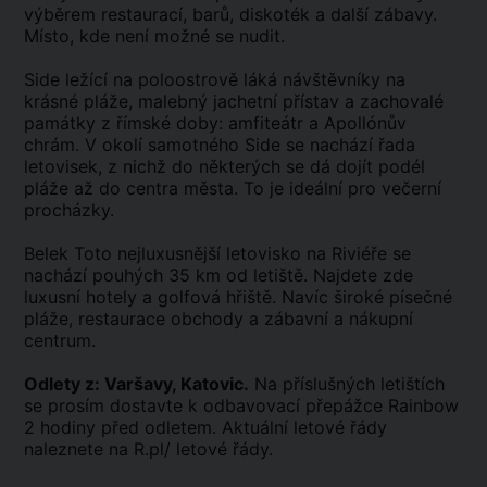
výběrem restaurací, barů, diskoték a další zábavy.
Místo, kde není možné se nudit.
Side ležící na poloostrově láká návštěvníky na
krásné pláže, malebný jachetní přístav a zachovalé
památky z římské doby: amfiteátr a Apollónův
chrám. V okolí samotného Side se nachází řada
letovisek, z nichž do některých se dá dojít podél
pláže až do centra města. To je ideální pro večerní
procházky.
Belek Toto nejluxusnější letovisko na Riviéře se
nachází pouhých 35 km od letiště. Najdete zde
luxusní hotely a golfová hřiště. Navíc široké písečné
pláže, restaurace obchody a zábavní a nákupní
centrum.
Odlety z: Varšavy, Katovic.
Na příslušných letištích
se prosím dostavte k odbavovací přepážce Rainbow
2 hodiny před odletem. Aktuální letové řády
naleznete na R.pl/ letové řády.