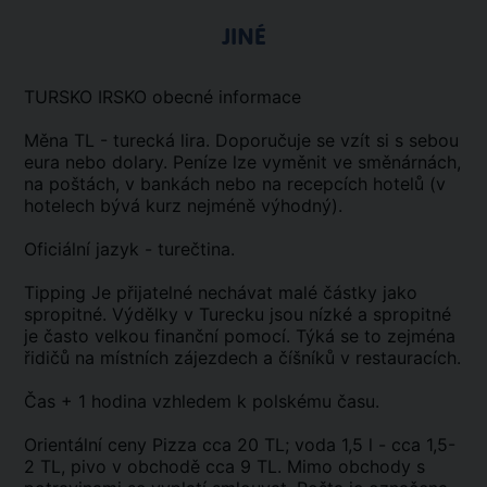
JINÉ
TURSKO IRSKO obecné informace
Měna TL - turecká lira. Doporučuje se vzít si s sebou
eura nebo dolary. Peníze lze vyměnit ve směnárnách,
na poštách, v bankách nebo na recepcích hotelů (v
hotelech bývá kurz nejméně výhodný).
Oficiální jazyk - turečtina.
Tipping Je přijatelné nechávat malé částky jako
spropitné. Výdělky v Turecku jsou nízké a spropitné
je často velkou finanční pomocí. Týká se to zejména
řidičů na místních zájezdech a číšníků v restauracích.
Čas + 1 hodina vzhledem k polskému času.
Orientální ceny Pizza cca 20 TL; voda 1,5 l - cca 1,5-
2 TL, pivo v obchodě cca 9 TL. Mimo obchody s