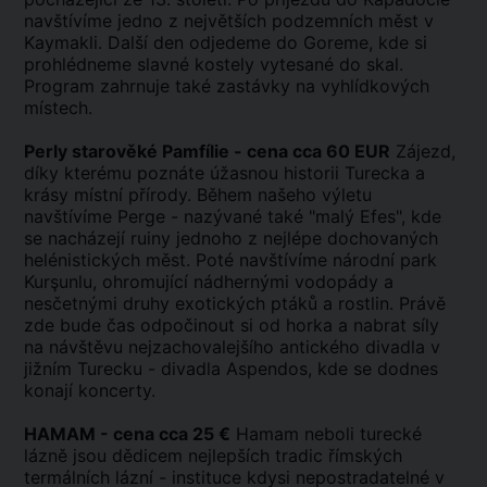
navštívíme jedno z největších podzemních měst v
Kaymakli. Další den odjedeme do Goreme, kde si
prohlédneme slavné kostely vytesané do skal.
Program zahrnuje také zastávky na vyhlídkových
místech.
Perly starověké Pamfílie - cena cca 60 EUR
Zájezd,
díky kterému poznáte úžasnou historii Turecka a
krásy místní přírody. Během našeho výletu
navštívíme Perge - nazývané také "malý Efes", kde
se nacházejí ruiny jednoho z nejlépe dochovaných
helénistických měst. Poté navštívíme národní park
Kurşunlu, ohromující nádhernými vodopády a
nesčetnými druhy exotických ptáků a rostlin. Právě
zde bude čas odpočinout si od horka a nabrat síly
na návštěvu nejzachovalejšího antického divadla v
jižním Turecku - divadla Aspendos, kde se dodnes
konají koncerty.
HAMAM - cena cca 25 €
Hamam neboli turecké
lázně jsou dědicem nejlepších tradic římských
termálních lázní - instituce kdysi nepostradatelné v