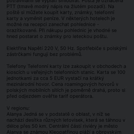
potravinami se vyplatí smlouvat. Pošta je označena
PTT (tmavě modrý nápis na žlutém pozadí). Na
poště si můžete koupit karty, známky, telefonní
karty a vyměnit peníze. V některých hotelech je
možné na recepci zanechat pohlednice -
orazítkované. Při nákupu pohlednic je vhodné se
hned postarat o známky pro leteckou poštu.
Elektřina Napětí 220 V, 50 Hz. Spotřebiče s polskými
zástrčkami fungují bez problémů.
Telefony Telefonní karty lze zakoupit v obchodech a
kioscích u veřejných telefonních stanic. Karta se 100
jednotkami za cca 5 EUR vystačí na krátký
mezinárodní hovor. Cena roamingových hovorů v
polských mobilních sítích je poměrně drahá, proto si
před odjezdem ověřte tarif operátora.
V regionu:
Alanya Jedná se v podstatě o oblast, v níž se
nachází desítka různých letovisek, která se táhnou v
délce přes 50 km. Centrální částí riviéry je město
Alanya se známou Kleopatřinou pláží a obrovským