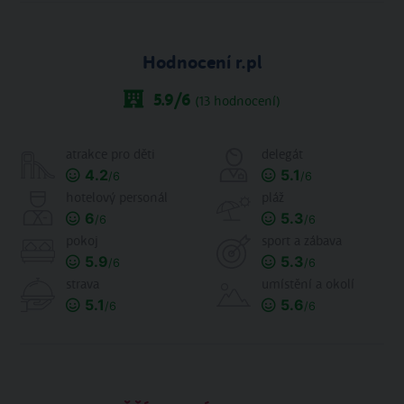
Hodnocení r.pl
5.9
/6
(
13
hodnocení)
atrakce pro děti
delegát
4.2
5.1
/6
/6
hotelový personál
pláž
6
5.3
/6
/6
pokoj
sport a zábava
5.9
5.3
/6
/6
strava
umístění a okolí
5.1
5.6
/6
/6