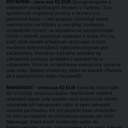
POTÁPĚNÍ - cena cca 52 EUR
Spolupracujeme s
nejlepšími potápěčskými školami v Turecku. Tyto
společnosti organizují ponory a školení pro
jednotlivé hosty i celé skupiny. Umožňují získat
mezinárodní certifikáty a umožňují zkušeným
potápěčům vyrazit na expedice na nejzajímavější
místa v oblasti, poskytují vybavení a avíza. Pro ty,
kteří ještě neměli příležitost vyzkoušet si toto
nevšední dobrodružství, nabízíme program pro
začátečníky. Instruktor každého seznámí se
základními principy potápění a seznámí ho s
vybavením. Poté se za asistence instruktora vydáme
pod vodu. Během přestávky oběd na palubě. Připojte
se k exkluzivnímu klubu hloubkařů!
MANAVGAT - cena cca 42 EUR
Exkurze, která vám
dá ochutnat tureckou realitu. Navštívíme tradiční
orientální bazar, kde budete moci pozorovat místní
obyvatele při nakupování nebo si sami nakoupit
turecké pochoutky. Po vzrušujícím čase stráveném
na trhu se vydáme na pohodovou plavbu po řece
Manavgat, která končí malebným ústím do
Středozemního moře. Odpočineme si na pláži, kde se