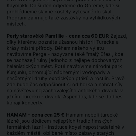
Kaymakli. Další den odjedeme do Goreme, kde si
prohlédneme slavné kostely vytesané do skal.
Program zahrnuje také zastávky na vyhlídkových
místech.
Perly starověké Pamfílie - cena cca 60 EUR
Zájezd,
díky kterému poznáte úžasnou historii Turecka a
krásy místní přírody. Během našeho výletu
navštívíme Perge - nazývané také "malý Efes", kde
se nacházejí ruiny jednoho z nejlépe dochovaných
helénistických měst. Poté navštívíme národní park
Kurşunlu, ohromující nádhernými vodopády a
nesčetnými druhy exotických ptáků a rostlin. Právě
zde bude čas odpočinout si od horka a nabrat síly
na návštěvu nejzachovalejšího antického divadla v
jižním Turecku - divadla Aspendos, kde se dodnes
konají koncerty.
HAMAM - cena cca 25 €
Hamam neboli turecké
lázně jsou dědicem nejlepších tradic římských
termálních lázní - instituce kdysi nepostradatelné v
každém městě, oblíbené místo zábavy starých