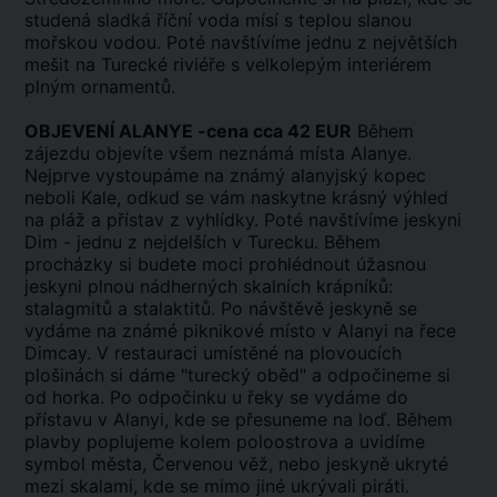
studená sladká říční voda mísí s teplou slanou
mořskou vodou. Poté navštívíme jednu z největších
mešit na Turecké riviéře s velkolepým interiérem
plným ornamentů.
OBJEVENÍ ALANYE -cena cca 42 EUR
Během
zájezdu objevíte všem neznámá místa Alanye.
Nejprve vystoupáme na známý alanyjský kopec
neboli Kale, odkud se vám naskytne krásný výhled
na pláž a přístav z vyhlídky. Poté navštívíme jeskyni
Dim - jednu z nejdelších v Turecku. Během
procházky si budete moci prohlédnout úžasnou
jeskyni plnou nádherných skalních krápníků:
stalagmitů a stalaktitů. Po návštěvě jeskyně se
vydáme na známé piknikové místo v Alanyi na řece
Dimcay. V restauraci umístěné na plovoucích
plošinách si dáme "turecký oběd" a odpočineme si
od horka. Po odpočinku u řeky se vydáme do
přístavu v Alanyi, kde se přesuneme na loď. Během
plavby poplujeme kolem poloostrova a uvidíme
symbol města, Červenou věž, nebo jeskyně ukryté
mezi skalami, kde se mimo jiné ukrývali piráti.