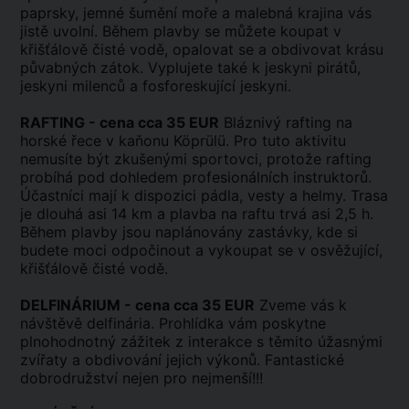
paprsky, jemné šumění moře a malebná krajina vás
jistě uvolní. Během plavby se můžete koupat v
křišťálově čisté vodě, opalovat se a obdivovat krásu
půvabných zátok. Vyplujete také k jeskyni pirátů,
jeskyni milenců a fosforeskující jeskyni.
RAFTING - cena cca 35 EUR
Bláznivý rafting na
horské řece v kaňonu Köprülü. Pro tuto aktivitu
nemusíte být zkušenými sportovci, protože rafting
probíhá pod dohledem profesionálních instruktorů.
Účastníci mají k dispozici pádla, vesty a helmy. Trasa
je dlouhá asi 14 km a plavba na raftu trvá asi 2,5 h.
Během plavby jsou naplánovány zastávky, kde si
budete moci odpočinout a vykoupat se v osvěžující,
křišťálově čisté vodě.
DELFINÁRIUM - cena cca 35 EUR
Zveme vás k
návštěvě delfinária. Prohlídka vám poskytne
plnohodnotný zážitek z interakce s těmito úžasnými
zvířaty a obdivování jejich výkonů. Fantastické
dobrodružství nejen pro nejmenší!!!