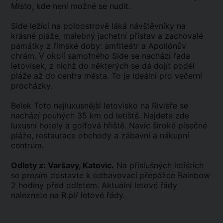
Místo, kde není možné se nudit.
Side ležící na poloostrově láká návštěvníky na
krásné pláže, malebný jachetní přístav a zachovalé
památky z římské doby: amfiteátr a Apollónův
chrám. V okolí samotného Side se nachází řada
letovisek, z nichž do některých se dá dojít podél
pláže až do centra města. To je ideální pro večerní
procházky.
Belek Toto nejluxusnější letovisko na Riviéře se
nachází pouhých 35 km od letiště. Najdete zde
luxusní hotely a golfová hřiště. Navíc široké písečné
pláže, restaurace obchody a zábavní a nákupní
centrum.
Odlety z: Varšavy, Katovic.
Na příslušných letištích
se prosím dostavte k odbavovací přepážce Rainbow
2 hodiny před odletem. Aktuální letové řády
naleznete na R.pl/ letové řády.