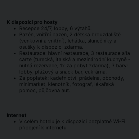
K dispozici pro hosty
Recepce 24/7, lobby, 6 výtahů.
Bazén, vnitřní bazén, 2 dětská brouzdaliště
(venkovní a vnitřní), lehátka, slunečníky a
osušky k dispozici zdarma.
Restaurace: hlavní restaurace, 3 restaurace a'la
carte (turecká, italská a mezinárodní kuchyně -
nutná rezervace, 1x za pobyt zdarma), 3 bary:
lobby, plážový a snack bar, cukrárna.
Za poplatek: kadeřnictví, prádelna, obchody,
minimarket, klenotník, fotograf, lékařská
pomoc, půjčovna aut.
Internet
V celém hotelu je k dispozici bezplatné Wi-Fi
připojení k internetu.