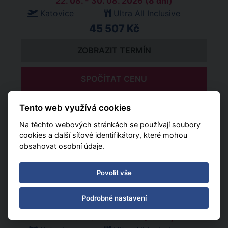
22. 08. - 30. 08. 2026 (8 dní)
Katovice
Ultra All Inclusive
45 507 Kč
ZOBRAZIT TERMÍN
SPOČÍTAT CENU
Tento web využívá cookies
22. 08. - 03. 09. 2026 (12 dní)
Katovice
Ultra All Inclusive
Na těchto webových stránkách se používají soubory
cookies a další síťové identifikátory, které mohou
62 745 Kč
obsahovat osobní údaje.
ZOBRAZIT TERMÍN
Povolit vše
SPOČÍTAT CENU
Podrobné nastavení
22. 08. - 06. 09. 2026 (15 dní)