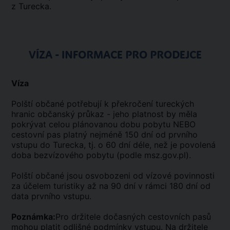
z Turecka.
VÍZA - INFORMACE PRO PRODEJCE
Víza
Polští občané potřebují k překročení tureckých
hranic občanský průkaz - jeho platnost by měla
pokrývat celou plánovanou dobu pobytu NEBO
cestovní pas platný nejméně 150 dní od prvního
vstupu do Turecka, tj. o 60 dní déle, než je povolená
doba bezvízového pobytu (podle msz.gov.pl).
Polští občané jsou osvobozeni od vízové povinnosti
za účelem turistiky až na 90 dní v rámci 180 dní od
data prvního vstupu.
Poznámka:
Pro držitele dočasných cestovních pasů
mohou platit odlišné podmínky vstupu. Na držitele