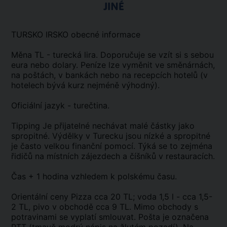
JINÉ
TURSKO IRSKO obecné informace
Měna TL - turecká lira. Doporučuje se vzít si s sebou
eura nebo dolary. Peníze lze vyměnit ve směnárnách,
na poštách, v bankách nebo na recepcích hotelů (v
hotelech bývá kurz nejméně výhodný).
Oficiální jazyk - turečtina.
Tipping Je přijatelné nechávat malé částky jako
spropitné. Výdělky v Turecku jsou nízké a spropitné
je často velkou finanční pomocí. Týká se to zejména
řidičů na místních zájezdech a číšníků v restauracích.
Čas + 1 hodina vzhledem k polskému času.
Orientální ceny Pizza cca 20 TL; voda 1,5 l - cca 1,5-
2 TL, pivo v obchodě cca 9 TL. Mimo obchody s
potravinami se vyplatí smlouvat. Pošta je označena