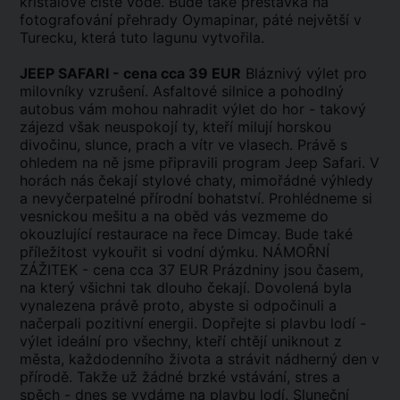
křišťálově čisté vodě. Bude také přestávka na
fotografování přehrady Oymapinar, páté největší v
Turecku, která tuto lagunu vytvořila.
JEEP SAFARI - cena cca 39 EUR
Bláznivý výlet pro
milovníky vzrušení. Asfaltové silnice a pohodlný
autobus vám mohou nahradit výlet do hor - takový
zájezd však neuspokojí ty, kteří milují horskou
divočinu, slunce, prach a vítr ve vlasech. Právě s
ohledem na ně jsme připravili program Jeep Safari. V
horách nás čekají stylové chaty, mimořádné výhledy
a nevyčerpatelné přírodní bohatství. Prohlédneme si
vesnickou mešitu a na oběd vás vezmeme do
okouzlující restaurace na řece Dimcay. Bude také
příležitost vykouřit si vodní dýmku. NÁMOŘNÍ
ZÁŽITEK - cena cca 37 EUR Prázdniny jsou časem,
na který všichni tak dlouho čekají. Dovolená byla
vynalezena právě proto, abyste si odpočinuli a
načerpali pozitivní energii. Dopřejte si plavbu lodí -
výlet ideální pro všechny, kteří chtějí uniknout z
města, každodenního života a strávit nádherný den v
přírodě. Takže už žádné brzké vstávání, stres a
spěch - dnes se vydáme na plavbu lodí. Sluneční