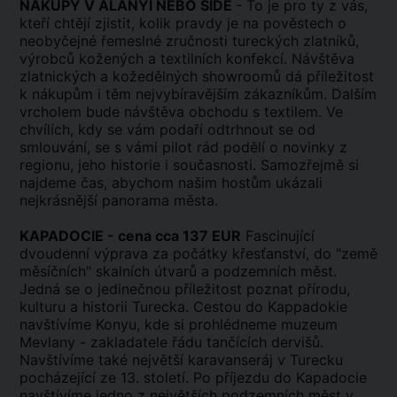
NÁKUPY V ALANYI NEBO SIDE
- To je pro ty z vás,
kteří chtějí zjistit, kolik pravdy je na pověstech o
neobyčejné řemeslné zručnosti tureckých zlatníků,
výrobců kožených a textilních konfekcí. Návštěva
zlatnických a kožedělných showroomů dá příležitost
k nákupům i těm nejvybíravějším zákazníkům. Dalším
vrcholem bude návštěva obchodu s textilem. Ve
chvílích, kdy se vám podaří odtrhnout se od
smlouvání, se s vámi pilot rád podělí o novinky z
regionu, jeho historie i současnosti. Samozřejmě si
najdeme čas, abychom našim hostům ukázali
nejkrásnější panorama města.
KAPADOCIE - cena cca 137 EUR
Fascinující
dvoudenní výprava za počátky křesťanství, do "země
měsíčních" skalních útvarů a podzemních měst.
Jedná se o jedinečnou příležitost poznat přírodu,
kulturu a historii Turecka. Cestou do Kappadokie
navštívíme Konyu, kde si prohlédneme muzeum
Mevlany - zakladatele řádu tančících dervišů.
Navštívíme také největší karavanseráj v Turecku
pocházející ze 13. století. Po příjezdu do Kapadocie
navštívíme jedno z největších podzemních měst v