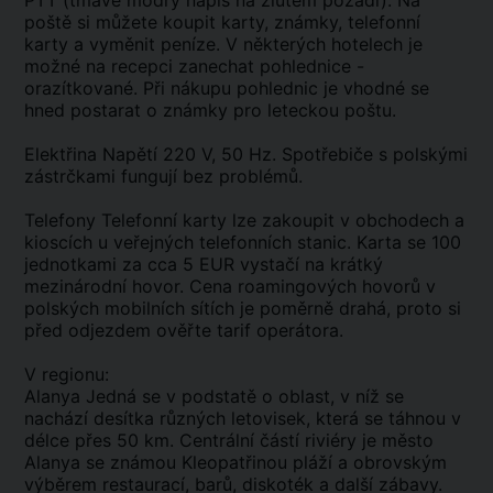
PTT (tmavě modrý nápis na žlutém pozadí). Na
poště si můžete koupit karty, známky, telefonní
karty a vyměnit peníze. V některých hotelech je
možné na recepci zanechat pohlednice -
orazítkované. Při nákupu pohlednic je vhodné se
hned postarat o známky pro leteckou poštu.
Elektřina Napětí 220 V, 50 Hz. Spotřebiče s polskými
zástrčkami fungují bez problémů.
Telefony Telefonní karty lze zakoupit v obchodech a
kioscích u veřejných telefonních stanic. Karta se 100
jednotkami za cca 5 EUR vystačí na krátký
mezinárodní hovor. Cena roamingových hovorů v
polských mobilních sítích je poměrně drahá, proto si
před odjezdem ověřte tarif operátora.
V regionu:
Alanya Jedná se v podstatě o oblast, v níž se
nachází desítka různých letovisek, která se táhnou v
délce přes 50 km. Centrální částí riviéry je město
Alanya se známou Kleopatřinou pláží a obrovským
výběrem restaurací, barů, diskoték a další zábavy.