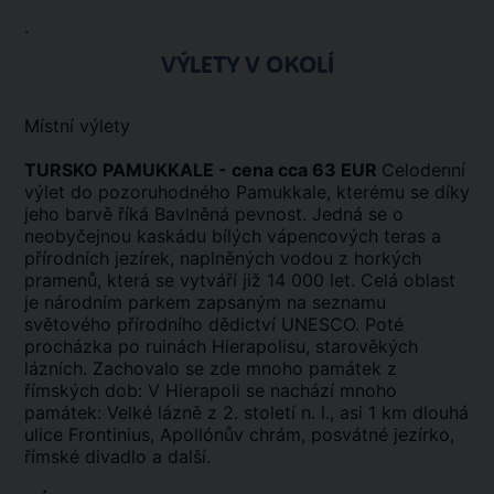
.
VÝLETY V OKOLÍ
Místní výlety
TURSKO PAMUKKALE - cena cca 63 EUR
Celodenní
výlet do pozoruhodného Pamukkale, kterému se díky
jeho barvě říká Bavlněná pevnost. Jedná se o
neobyčejnou kaskádu bílých vápencových teras a
přírodních jezírek, naplněných vodou z horkých
pramenů, která se vytváří již 14 000 let. Celá oblast
je národním parkem zapsaným na seznamu
světového přírodního dědictví UNESCO. Poté
procházka po ruinách Hierapolisu, starověkých
lázních. Zachovalo se zde mnoho památek z
římských dob: V Hierapoli se nachází mnoho
památek: Velké lázně z 2. století n. l., asi 1 km dlouhá
ulice Frontinius, Apollónův chrám, posvátné jezírko,
římské divadlo a další.