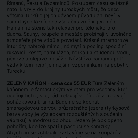
Římanů, Řeků a Byzantinců. Postupem času se lázně
natolik vryly do krajiny tureckých měst, že dnes
většina Turků o jejich dávném původu ani neví. V
samotných lázních se však čas změnil jen málo.
Hamam je stejně tak relaxací pro tělo jako pro
ducha. Sauny, koupele a masáže probíhají v uvolněné
atmosféře plné vtipů a povídání. Krásné mramorové
interiéry nabízejí mimo jiné mytí a peeling speciální
rukavicí "kese", parní lázeň, horkou a studenou vodu,
pěnové a olejové masáže. Návštěva hamamu patří
vždy k těm nejpříjemnějším vzpomínkám na pobyt v
Turecku.
ZELENÝ KAŇON - cena cca 55 EUR
Túra Zeleným
kaňonem je fantastickým výletem pro všechny, kteří
oceňují ticho, klid, rádi relaxují v přírodě a obdivují
pohádkovou krajinu. Budeme se kochat
smaragdovou barvou průzračného jezera (tyrkysová
barva vody je výsledkem rozpuštěných sloučenin
vápníku) a modrou oblohou. Jezero je obklopeno
pohořím, kde lze spatřit pasoucí se kamzíky.
Abychom se zchladili, zastavíme se na koupání v