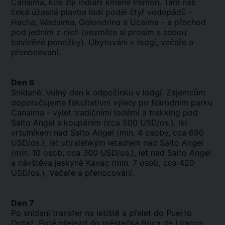
Canaima, kde žijí indiáni kmene Pemon. Tam nás
čeká úžasná plavba lodí podél čtyř vodopádů -
Hacha, Wadaima, Golondrina a Ucaima - a přechod
pod jedním z nich (vezměte si prosím s sebou
bavlněné ponožky).
Ubytování v lodgí, večeře a
přenocování.
Den 6
Snídaně. Volný den k odpočinku v lodgí. Zájemcům
doporučujeme fakultativní výlety po Národním parku
Canaima - výlet tradičními loděmi a trekking pod
Salto Angel s koupáním (cca 500 USD/os.), let
vrtulníkem nad Salto Angel (min. 4 osoby, cca 690
USD/os.), let ultralehkým letadlem nad Salto Angel
(min. 10 osob, cca 300 USD/os.), let nad Salto Angel
a návštěva jeskyně Kavac (min. 7 osob, cca 420
USD/os.). Večeře a přenocování.
Den 7
Po snídani transfer na letiště a přelet do Puerto
Ordaz. Poté přejezd do městečka Boca de Uracoa,