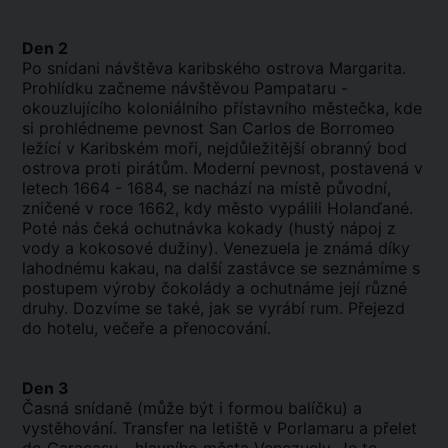
Den 2
Po snídani návštěva karibského ostrova Margarita.
Prohlídku začneme návštěvou Pampataru -
okouzlujícího koloniálního přístavního městečka, kde
si prohlédneme pevnost San Carlos de Borromeo
ležící v Karibském moři, nejdůležitější obranný bod
ostrova proti pirátům. Moderní pevnost, postavená v
letech 1664 - 1684, se nachází na místě původní,
zničené v roce 1662, kdy město vypálili Holanďané.
Poté nás čeká ochutnávka kokady (hustý nápoj z
vody a kokosové dužiny). Venezuela je známá díky
lahodnému kakau, na další zastávce se seznámíme s
postupem výroby čokolády a ochutnáme její různé
druhy. Dozvíme se také, jak se vyrábí rum. Přejezd
do hotelu, večeře a přenocování.
Den 3
Časná snídaně (může být i formou balíčku) a
vystěhování. Transfer na letiště v Porlamaru a přelet