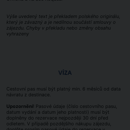
Výše uvedený text je překladem polského originálu,
který je závazný a je nedílnou součástí smlouvy o
zájezdu. Chyby v překladu nebo změny obsahu
vyhrazeny
VÍZA
Cestovní pas musí být platný min. 6 měsíců od data
návratu z destinace.
Upozornění
! Pasové údaje (číslo cestovního pasu,
datum vydání a datum jeho platnosti) musí být
doplněny do rezervace nejpozději 30 dní před
odletem. V případě pozdějšího nákupu zájezdu,
doplňte prosím pasové údaje do rezervace v