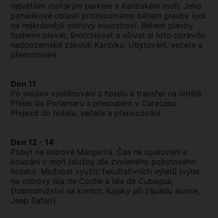
největším mořským parkem v Karibském moři. Jeho
pohádkové oblasti prozkoumáme během plavby lodí
na nejkrásnější ostrovy souostroví. Během plavby
budeme plavat, šnorchlovat a užívat si toto opravdu
nadpozemské zákoutí Karibiku. Ubytování, večeře a
přenocování
.
Den 11
Po snídani vystěhování z hotelu a transfer na letiště.
Přelet do Porlamaru s přestupem v Caracasu.
Přejezd do hotelu, večeře a přenocování.
Den 12 - 14
Pobyt na ostrově Margarita. Čas na opalování a
koupání v moři (služby dle zvoleného pobytového
hotelu). Možnost využití fakultativních výletů
(
výlet
na ostrovy Isla de Coche a Isla de Cubagua,
Dobrodružství na koních, Kajaky při západu slunce,
Jeep Safari).