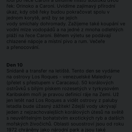
lodí po řece Caroni a uvidíme místo soutoku dvou
řek: Orinoko a Caroni. Uvidíme zajímavý přírodní
úkaz, kdy obě řeky budou pokračovat spolu v
jednom korytě, aniž by se jejich
vody smíchaly dohromady.
Zažijeme také koupání ve
vodní mlze vodopádů a na jedné z mnoha odlehlých
pláží na řece Caroni.
Během výletu se podávají
chlazené nápoje a místní pivo a rum. Večeře
a přenocování.
Den 10
Snídaně a transfer na letiště. Tento den se vydáme
na ostrovy Los Roques - venezuelské Maledivy
(přelet s přestupem v Caracasu). 50 korálových
ostrůvků s bílým pískem rozesetých v tyrkysovém
Karibském moři je pravou definicí ráje na Zemi. Už
jen letět nad Los Roques a vidět ostrovy z paluby
letadla bude úžasný zážitek! Zdejší vody ukrývají
jeden z nejzachovalejších korálových útesů na světě
s neuvěřitelným bohatstvím exotických ryb a dalších
mořských živočichů. Oblasti souostroví jsou od roku
1972 chráněny jako národní park a jsou také