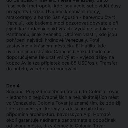
do Caracasu - hlavního města Venezuely. Je to
fascinující metropole, kde jsou vedle sebe vidět časy
prosperity i krize. Uvidíme koloniální domy,
mrakodrapy a barrio San Agustin - barevnou čtvrť
(favelu), kde budeme moci pozorovat obyvatele při
jejich každodenních aktivitách. Vydáme se také do
Pantheonu, jinak zvaného „Oltářem vlasti“, kde jsou
pohřbeni největší hrdinové Venezuely. Poté
zastavíme v krásném městečku El Hatillo, kde
uvidíme jinou stránku Caracasu. Pokud bude čas,
doporučujeme fakultativní výlet - výjezd džípy na
kopec Avila (za příplatek cca 85 USD/os.). Transfer
do hotelu, večeře a
přenocování
.
Den 4
Snídaně. Přejezd malebnou trasou do Colonia Tovar
- jednoho z nejpůvabnějších a nejunikátnějších měst
ve Venezuele. Colonia Tovar je známé tím, že zde žijí
lidé s německými kořeny a zdejší architektura
připomíná architekturu bavorských Alp. Hornaté
okolí garantuje nádherná panoramata a odpočinek
od shonu města, díky čemuž je Colonia Tovar