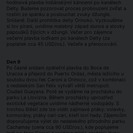
hodinová plavba
indiánskými
kánoemi po kanálech
Delty. Budeme pozorovat proces probouzení zvířat a
rostlin ze spánku a poslouchat zvuky džungle.
Snídaně. Další prohlídka delty Orinoko. Vyzkoušíme
si lov pirani, uvidíme malebný západ slunce a stovky
papoušků žijících v džungli. Večer pro zájemce
večerní plavba
loďkami
po kanálech Delty (za
poplatek cca 45 USD/os.). Večeře a přenocování.
Den 9
Po časné snídani zpáteční plavba do Boca de
Uracoa a přejezd do Puerto Ordaz, města ležícího u
soutoku dvou řek Caroni a Orinoco, což v kombinaci
s nedalekým San Felix vytváří větší metropoli:
Ciudad Guayana. Poté se vydáme na procházku do
parku La Llovizna. Během procházky uprostřed
exotické vegetace uvidíme nádherné vodopády. S
trochou štěstí zde lze vidět zajímavé ptáky: volavky,
kormorány, ptáky cari-cari, kteří loví hady.
Zájemcům
doporučujeme výlet do nedalekého přírodního parku
Cachamay (cena cca 90 USD/os.), kde poplujeme