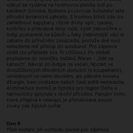
odkud se vydáme na hodinovou plavbu lodí po
kanálech Orinoka. Budeme pozorovat bohatství této
přírodní botanické zahrady. S trochou štěstí zde lze
zahlédnout kapybary, různé druhy opic, tukany,
kolibříky a překrásné ibisy rudé. Výlet zakončíme v
lodgí postavené na kůlech u řeky (nejnutnější věci si
zabalte do příručního zavazadla, protože dvě noci
nebudeme mít přístup do autokaru). Pro zájemce
oběd (za příplatek cca 15 USD/os.). Po obědě
poplujeme do vesničky indiánů Warao - „lidé na
kánoích“. Návrat do lodgíe na večeři. Nocleh ve
dvoulůžkových dřevěných domcích (s koupelnami),
umístěných ve velmi divokém, ale pěkném kousku
džungle, kam civilizace našich časů ještě nedorazila.
Architektura domků je typická pro region Delta a
harmonicky splynula s okolní přírodou. Panující ticho,
které přispívá k relaxaci, je přerušované pouze
zvuky zde žijících zvířat.
Den 8
Před snídaní, při východu slunce pro zájemce