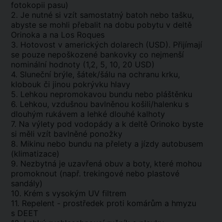
fotokopii pasu)
2. Je nutné si vzít samostatný batoh nebo tašku,
abyste se mohli přebalit na dobu pobytu v deltě
Orinoka a na Los Roques
3. Hotovost v amerických dolarech (USD). Přijímají
se pouze nepoškozené bankovky co nejmenší
nominální hodnoty
(1,2, 5, 10, 20 USD)
4. Sluneční brýle, šátek/šálu na ochranu krku,
klobouk či jinou pokrývku hlavy
5. Lehkou nepromokavou bundu nebo pláštěnku
6. Lehkou, vzdušnou bavlněnou košili/halenku s
dlouhým rukávem a lehké dlouhé kalhoty
7. Na výlety pod vodopády a k deltě Orinoko byste
si měli vzít bavlněné ponožky
8. Mikinu nebo bundu na přelety a jízdy autobusem
(klimatizace)
9. Nezbytná je uzavřená obuv a boty, které mohou
promoknout (např. trekingové nebo plastové
sandály)
10. Krém s vysokým UV filtrem
11. Repelent - prostředek proti komárům a hmyzu
s DEET