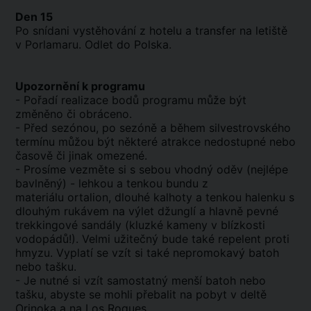
Den 15
Po snídani vystěhování z hotelu a transfer na letiště
v Porlamaru. Odlet do Polska.
Upozornění k programu
- Pořadí realizace bodů programu může být
změněno či obráceno.
- Před sezónou, po sezóně a během silvestrovského
termínu můžou být některé atrakce nedostupné nebo
časově či jinak omezené.
- Prosíme vezměte si s sebou vhodný oděv (nejlépe
bavlněný) - lehkou a tenkou bundu z
materiálu ortalion, dlouhé kalhoty a tenkou halenku s
dlouhým rukávem na výlet džunglí a hlavně pevné
trekkingové sandály (kluzké kameny v blízkosti
vodopádů!). Velmi užitečný bude také repelent proti
hmyzu.
Vyplatí se vzít si také nepromokavý batoh
nebo tašku.
- Je nutné si vzít samostatný menší batoh nebo
tašku, abyste se mohli přebalit na pobyt v deltě
Orinoka a na Los Roques.