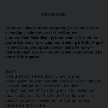
PROGRAM
Caracas - hlavní město Venezuely •
Colonia Tovar -
klima Alp v latinské verzi
• Los Roques -
venezuelské Maledivy • přenocování v Národním
parku Canaima • pro zájemce trekking k Salto Angel
- nejvyššímu vodopádu světa • delta Orinoko -
země indiánů Warao • pobyt ve vybraném hotelu na
ostrově Margarita
Den 1
Sraz u stanoviště Rainbow 3 hodiny před
plánovaným odletem letadla. Přelet do Porlamaru na
ostrově Margarita charterovým letadlem
společnosti World2Fly (přímý let). Aktuální letové
řády sledujte na
R.pl/rozklady
. Po příletu celní a
pasové odbavení, následně transfer do hotelu,
večeře a přenocování.