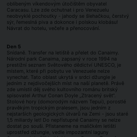
oblíbeným víkendovým útočištěm obyvatel
Caracasu. Lze zde ochutnat i pro Venezuelu
neobvyklé pochoutky - jahody se šlehačkou, čerstvý
sýr, řemeslná piva a dokonce i polskou klobásu!
Návrat do hotelu, večeře a
přenocování
.
Den 5
Snídaně. Transfer na letiště a přelet do Canaimy.
Národní park Canaima, zapsaný v roce 1994 na
prestižní seznam Světového dědictví UNESCO, je
místem, které při pobytu ve Venezuele nelze
vynechat. Tato oblast ukrytá v srdci džungle je
jedním z nejdivočejších míst na naší planetě. Právě
zde umístil děj svého kultovního románu britský
spisovatel Arthur Conan Doyle „Ztracený svět“.
Stolové hory (domorodým názvem Tepui),
porostlé
pravěkým tropickým pralesem, jsou jedním z
nejstarších geologických útvarů na Zemi - jsou staré
1,5 miliardy let! Do nepřístupné Canaimy se nelze
dostat po souši. Přistaneme na maličkém letišti
uprostřed džungle, vedle impozantní laguny