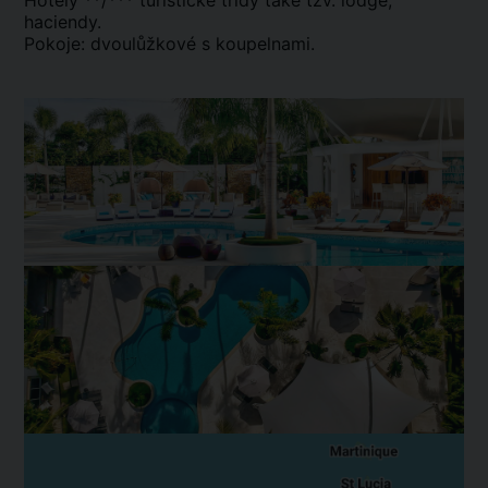
Hotely **/*** turistické třídy také tzv. lodge,
haciendy.
Pokoje: dvoulůžkové s koupelnami.