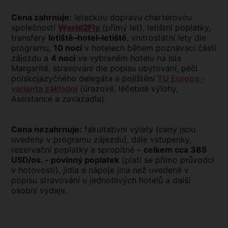
Cena zahrnuje:
leteckou dopravu charterovou
společností
World2Fly
(přímý let), letištní poplatky,
transfery
letiště–hotel–letiště
, vnitrostátní lety dle
programu,
10 nocí
v hotelech během poznávací části
zájezdu a
4 noci
ve vybraném hotelu na Isla
Margaritě, stravování dle popisu ubytování, péči
polskojazyčného delegáta a pojištění
TU Europa -
varianta základní
(úrazové, léčebné výlohy,
Assistance a zavazadla).
Cena nezahrnuje:
fakultativní výlety (ceny jsou
uvedeny v programu zájezdu), dále vstupenky,
rezervační poplatky a spropitné –
celkem cca 385
USD/os. - povinný poplatek
(platí se přímo průvodci
v hotovosti), jídla a nápoje jiná než uvedené v
popisu stravování u jednotlivých hotelů a další
osobní výdaje.