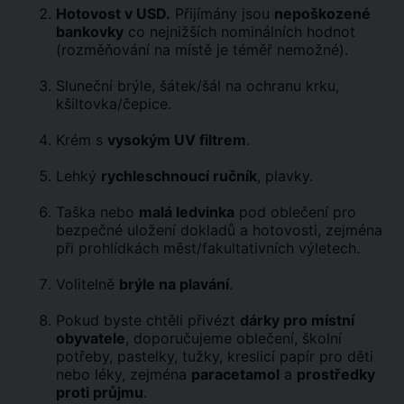
Hotovost v USD.
Přijímány jsou
nepoškozené
bankovky
co nejnižších nominálních hodnot
(rozměňování na místě je téměř nemožné).
Sluneční brýle, šátek/šál na ochranu krku,
kšiltovka/čepice.
Krém s
vysokým UV filtrem
.
Lehký
rychleschnoucí ručník
, plavky.
Taška nebo
malá ledvinka
pod oblečení pro
bezpečné uložení dokladů a hotovosti, zejména
při prohlídkách měst/fakultativních výletech.
Volitelně
brýle na plavání
.
Pokud byste chtěli přivézt
dárky pro místní
obyvatele
, doporučujeme oblečení, školní
potřeby, pastelky, tužky, kreslicí papír pro děti
nebo léky, zejména
paracetamol
a
prostředky
proti průjmu
.