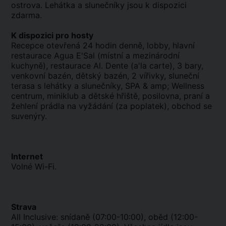
ostrova. Lehátka a slunečníky jsou k dispozici
zdarma.
K dispozici pro hosty
Recepce otevřená 24 hodin denně, lobby, hlavní
restaurace Agua E'Sal (místní a mezinárodní
kuchyně), restaurace Al. Dente (a'la carte), 3 bary,
venkovní bazén, dětský bazén, 2 vířivky, sluneční
terasa s lehátky a slunečníky, SPA & amp; Wellness
centrum, miniklub a dětské hřiště, posilovna, praní a
žehlení prádla na vyžádání (za poplatek), obchod se
suvenýry.
Internet
Volné Wi-Fi.
Strava
All Inclusive: snídaně (07:00-10:00), oběd (12:00-