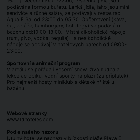
15:00), večeře (19:00-22:00). Všechna jídla jsou
podávána formou bufetu. Lehká jídla, jako jsou mini
sendviče a různé saláty, se podávají v restauraci
Água E Sal od 23:00 do 05:30. Občerstvení (káva,
čaj, koláče, hamburgery, hot dogy) se podává u
bazénu od:10:00-18:00. Místní alkoholické nápoje
(rum, pivo, vodka, tequila) a nealkoholické
nápoje se podávají v hotelových barech od:09:00-
23:00.
Sportovní a animační program
V areálu se pořádají večerní show, živá hudba a
lekce aerobiku. Vodní sporty na pláži (za příplatek).
Pro nejmenší hosty miniklub a dětské hřiště u
bazénu
Webové stránky
www.ldhoteles.com
Podle našeho názoru
Útulný hotel se nachází v blízkosti pláže Playa El