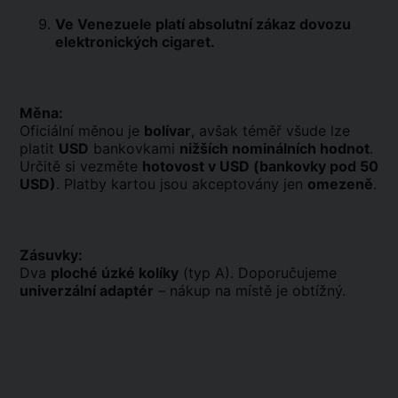
Ve Venezuele platí absolutní zákaz dovozu
elektronických cigaret.
Měna:
Oficiální měnou je
bolívar
, avšak téměř všude lze
platit
USD
bankovkami
nižších nominálních hodnot
.
Určitě si vezměte
hotovost v USD (bankovky pod 50
USD)
. Platby kartou jsou akceptovány jen
omezeně
.
Zásuvky:
Dva
ploché úzké kolíky
(typ A). Doporučujeme
univerzální adaptér
– nákup na místě je obtížný.