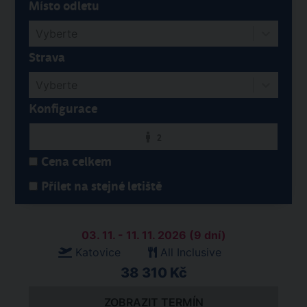
Místo odletu
Vyberte
Strava
Vyberte
Konfigurace
2
Cena celkem
Přílet na stejné letiště
03. 11. - 11. 11. 2026 (9 dní)
Katovice
All Inclusive
38 310 Kč
ZOBRAZIT TERMÍN