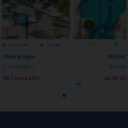
All Inclusive
Letecky
a Playa el Agua
H2Otel 
26 - 10.11.2026
(
9
)
03.11.202
1 Kč | sleva 55%
od 38 027