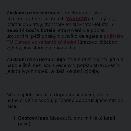
Základní cena zahrnuje:
leteckou dopravu -
charterový let společnosti
World2Fly
(přímý let),
letištní poplatky, transfery letiště–hotel–letiště,
7
nebo 14 nocí v hotelu
, stravování dle popisu
ubytování, péči polskymluvícího delegáta a
pojištění
TU Europa ve variantě základní
(úrazové, léčebné
výlohy, Assistance a zavazadla).
Základní cena nezahrnuje:
fakultativní výlety, jídla a
nápoje jiné, než jsou uvedeny v popisu stravování u
jednotlivých hotelů, a další osobní výdaje.
Níže najdete seznam doporučení a věcí, které je
nutné si vzít s sebou, případně doporučujeme mít po
ruce:
Cestovní pas
(doporučujeme mít také
kopii
pasu).