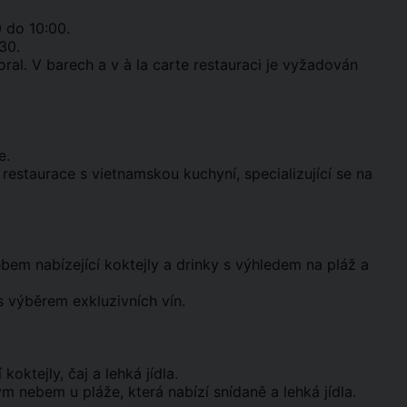
 do 10:00.
30.
ral. V barech a v à la carte restauraci je vyžadován
e.
restaurace s vietnamskou kuchyní, specializující se na
bem nabízející koktejly a drinky s výhledem na pláž a
s výběrem exkluzivních vín.
oktejly, čaj a lehká jídla.
 nebem u pláže, která nabízí snídaně a lehká jídla.