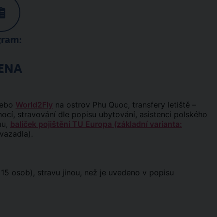
gram:
ENA
ebo
World2Fly
na ostrov Phu Quoc, transfery letiště –
 nocí, stravování dle popisu ubytování, asistenci polského
mu,
balíček pojištění TU Europa (základní varianta:
avazadla).
. 15 osob), stravu jinou, než je uvedeno v popisu