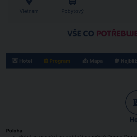
Vietnam
Pobytový
VŠE CO
POTŘEBUJE
Hotel
Program
Mapa
Nejbli
Ho
Poloha
Hotel se nachází na pobřeží ve městě Duong Dong