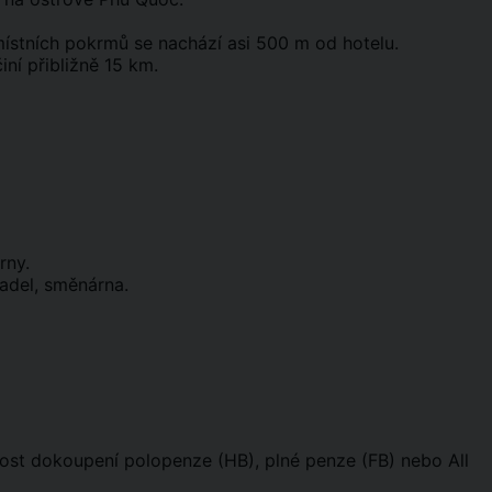
ístních pokrmů se nachází asi 500 m od hotelu.
ní přibližně 15 km.
rny.
adel, směnárna.
nost dokoupení polopenze (HB), plné penze (FB) nebo All