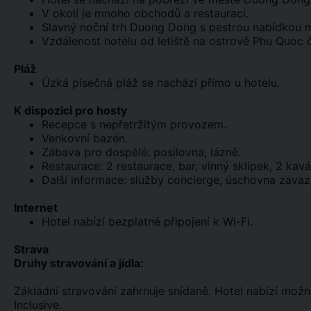
V okolí je mnoho obchodů a restaurací.
Slavný noční trh Duong Dong s pestrou nabídkou m
Vzdálenost hotelu od letiště na ostrově Phu Quoc či
Pláž
Úzká písečná pláž se nachází přímo u hotelu.
K dispozici pro hosty
Recepce s nepřetržitým provozem.
Venkovní bazén.
Zábava pro dospělé: posilovna, lázně.
Restaurace: 2 restaurace, bar, vinný sklípek, 2 kavá
Další informace: služby concierge, úschovna zavaz
Internet
Hotel nabízí bezplatné připojení k Wi-Fi.
Strava
Druhy stravování a jídla:
Základní stravování zahrnuje snídaně. Hotel nabízí mož
Inclusive.