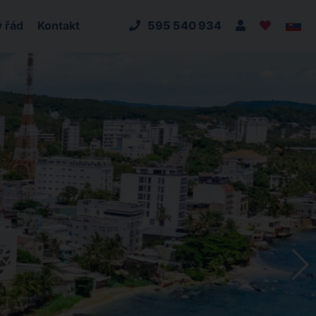
 řád
Kontakt
595 540 934