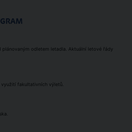
OGRAM
d plánovaným odletem letadla. Aktuální letové řády
yužití fakultativních výletů.
ska.