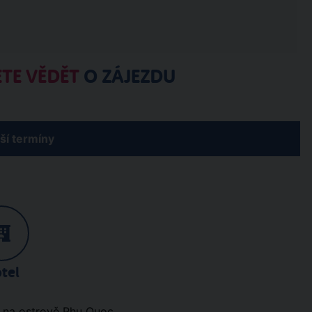
TE VĚDĚT
O ZÁJEZDU
žší termíny
tel
 na ostrově Phu Quoc.