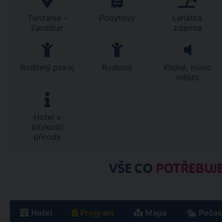
Tanzanie -
Pobytový
Lehátka
Zanzibar
zdarma
Rodinný pokoj
Rodinný
Klidné, mimo
město
Hotel v
blízkosti
přírody
VŠE CO
POTŘEBUJE
Hotel
Program
Mapa
Počas