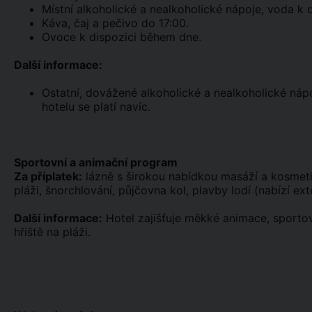
Místní alkoholické a nealkoholické nápoje, voda k 
Káva, čaj a pečivo do 17:00.
Ovoce k dispozici během dne.
Další informace:
Ostatní, dovážené alkoholické a nealkoholické náp
hotelu se platí navíc.
Sportovní a animační program
Za příplatek:
lázně s širokou nabídkou masáží a kosmeti
pláži, šnorchlování, půjčovna kol, plavby lodí (nabízí ext
Další informace:
Hotel zajišťuje měkké animace, sportov
hřiště na pláži.