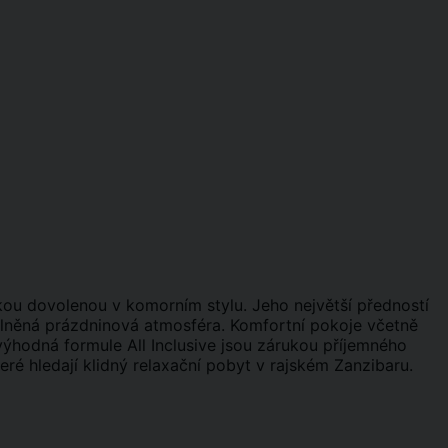
kou dovolenou v komorním stylu. Jeho největší předností
olněná prázdninová atmosféra. Komfortní pokoje včetně
ýhodná formule All Inclusive jsou zárukou příjemného
teré hledají klidný relaxační pobyt v rajském Zanzibaru.