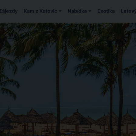
Zájezdy
Kam z Katovic
Nabídka
Exotika
Letový