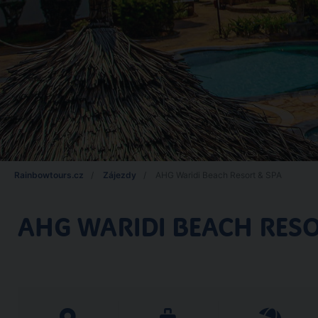
Rainbowtours.cz
Zájezdy
AHG Waridi Beach Resort & SPA
AHG WARIDI BEACH RESO