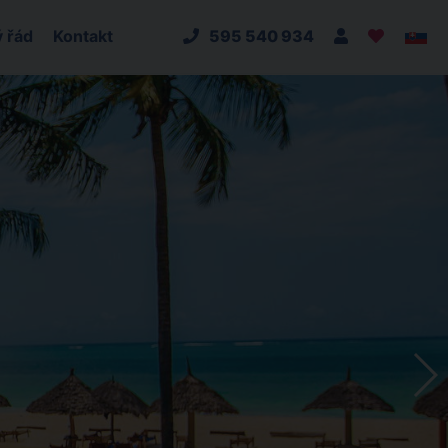
 řád
Kontakt
595 540 934