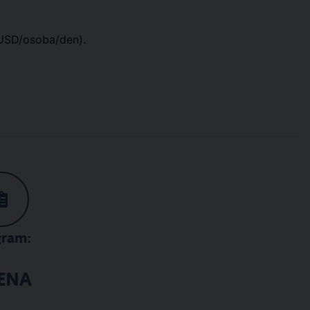
5 USD/osoba/den).
gram:
ENA