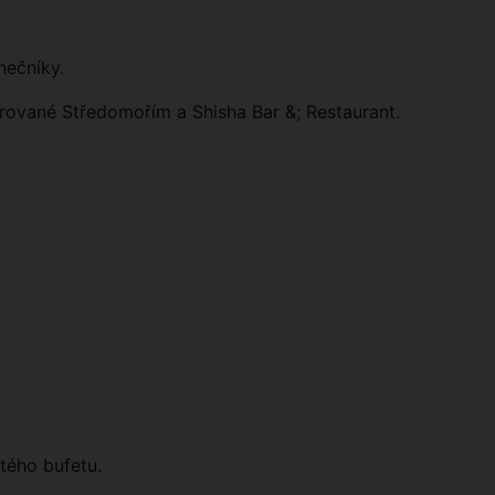
nečníky.
irované Středomořím a Shisha Bar &; Restaurant.
tého bufetu.